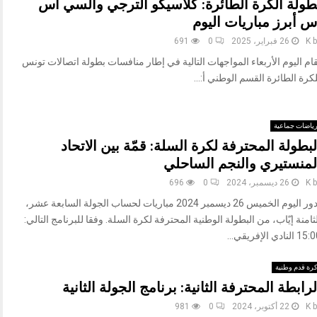
طولة الكرة الطائرة: كلاسيكو الترجي والسي أس
س أبرز مباريات اليوم
b
K
26 فبراير، 2025
0
691
ام اليوم الأربعاء المواجهات التالية في إطار منافسات بطولة اتصالات تونس
كرة الطائرة القسم الوطني أ:...
ياضات جماعية
لبطولة المحترفة لكرة السلة: قمّة بين الاتحاد
لمنستيري والنجم الساحلي
b
K
26 ديسمبر، 2024
0
696
تدور اليوم الخميس 26 ديسمبر 2024 مباريات لحساب الجولة السابعة عشر،
ثامنة إيّاب، من البطولة الوطنية المحترفة لكرة السلة. وفقا للبرنامج التالي:
 النادي الإفريقي...
رة قدم وطنية
لرابطة المحترفة الثانية: برنامج الجولة الثانية
b
K
22 أكتوبر، 2024
0
981