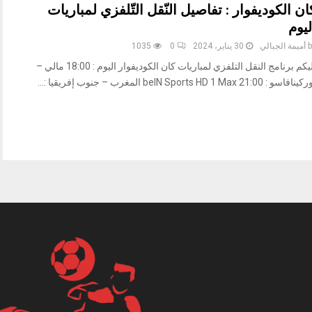
ان الكوديفوار : تفاصيل النّقل التّلفزي لمباريات
ليوم
b
أميمة الجبالي
30 يناير، 2024
0
1035
إليكم برنامج النقل التلفزي لمباريات كان الكوديفوار اليوم : 18:00 مالي –
افاسو : beIN Sports HD 1 Max 21:00 المغرب – جنوب إفريقيا :...