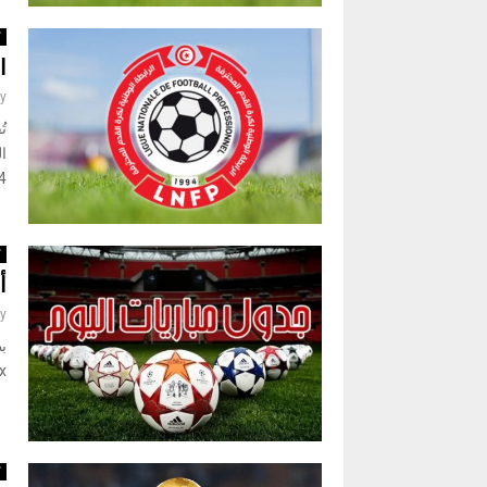
ك
ا
y
تُ
2024:
ك
أ
y
Max
ك