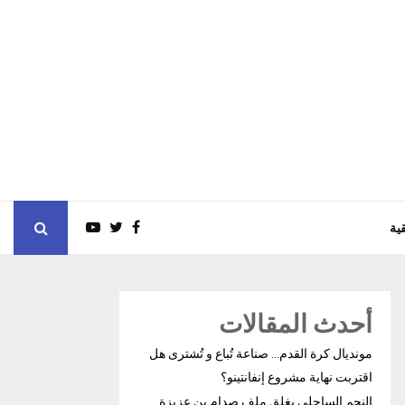
ية
أحدث المقالات
مونديال كرة القدم… صناعة تُباع و تُشترى هل
اقتربت نهاية مشروع إنفانتينو؟
النجم الساحلي يغلق ملف صدام بن عزيزة