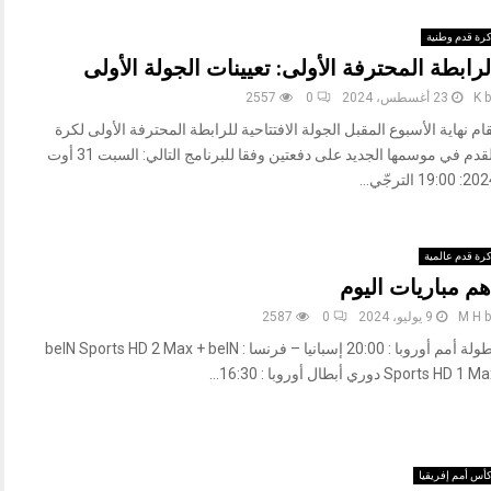
رة قدم وطنية
لرابطة المحترفة الأولى: تعيينات الجولة الأولى
b
K
23 أغسطس، 2024
0
2557
قام نهاية الأسبوع المقبل الجولة الافتتاحية للرابطة المحترفة الأولى لكرة
القدم في موسمها الجديد على دفعتين وفقا للبرنامج التالي: السبت 31 أوت
 19:00 الترجّي...
رة قدم عالمية
هم مباريات اليوم
b
M H
9 يوليو، 2024
0
2587
بطولة أمم أوروبا : 20:00 إسبانيا – فرنسا : beIN Sports HD 2 Max + beIN
Sports HD 1  دوري أبطال أوروبا : 16:30...
أس أمم إفريقيا