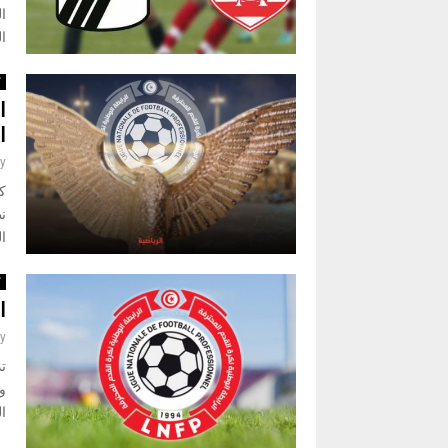
ال
الم
ك
ا
ا
y
ك
نظ
ال
ك
ا
y
ال