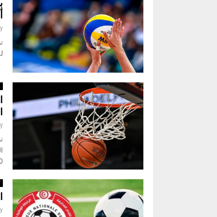
ب
أ
y
تق
لل
ر
ا
ا
y
ال
15:00
ك
ا
y