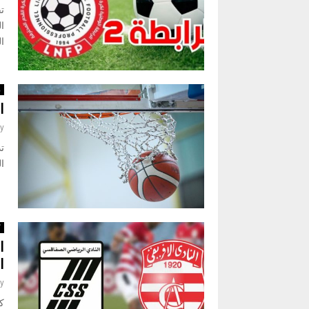
تق
ال
ر
ا
y
ال
ك
ا
ا
y
ك