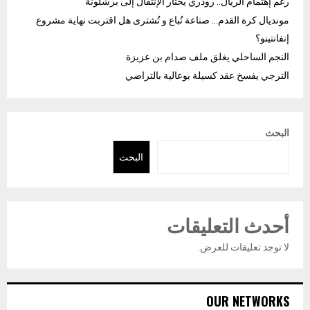
رغم إهتمام الريال.. رودري يختار الإنتقال إلى برشلونة
مونديال كرة القدم… صناعة تُباع و تُشترى هل اقتربت نهاية مشروع
إنفانتينو؟
النجم الساحلي يغلق ملف صدام بن عزيزة
الترجي يفسخ عقد كسيلة بوعالية بالتراضي
البحث
البحث
أحدث التعليقات
لا توجد تعليقات للعرض.
OUR NETWORKS