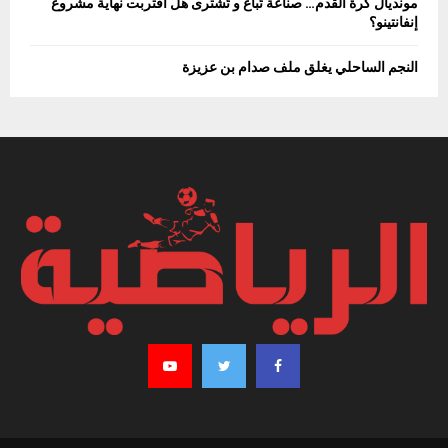
مونديال كرة القدم… صناعة تُباع و تُشترى هل اقتربت نهاية مشروع
إنفانتينو؟
النجم الساحلي يغلق ملف صدام بن عزيزة