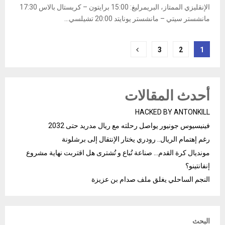
الإنقليزي الممتاز​، البريمرليغ: 15:00 برايتون – كريستال بالاس 17:30
مانشستر سيتي – مانشستر يونايتد 20:00 تشيلسي...
Posts
3
2
1
pagination
أحدث المقالات
HACKED BY ANTONKILL
فينيسيوس جونيور يواصل رحلته مع ريال مدريد حتى 2032
رغم إهتمام الريال.. رودري يختار الإنتقال إلى برشلونة
مونديال كرة القدم… صناعة تُباع و تُشترى هل اقتربت نهاية مشروع
إنفانتينو؟
النجم الساحلي يغلق ملف صدام بن عزيزة
البحث