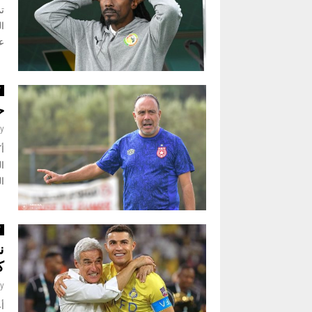
تم
ال
عق
ك
ح
y
أك
ال
ال
ك
ن
ك
y
أ