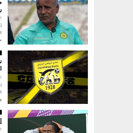
م
ر
y
أص
ال
من
ك
ن
ا
y
ات
ال
وب
ك
إ
y