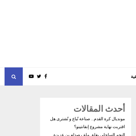
ية
أحدث المقالات
مونديال كرة القدم… صناعة تُباع و تُشترى هل
اقتربت نهاية مشروع إنفانتينو؟
النجم الساحلي يغلق ملف صدام بن عزيزة