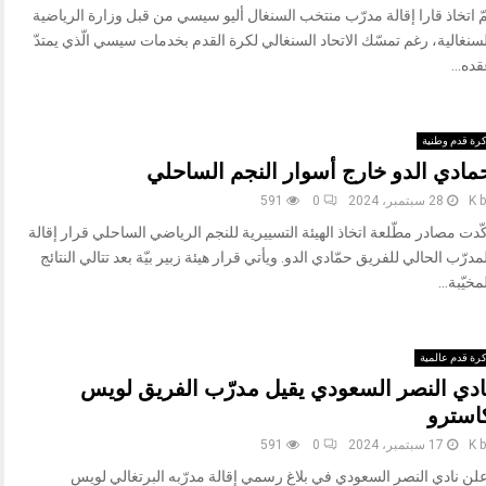
ّ اتخاذ قارا إقالة مدرّب منتخب السنغال أليو سيسي من قبل وزارة الرياضية
سنغالية، رغم تمسّك الاتحاد السنغالي لكرة القدم بخدمات سيسي الّذي يمتدّ
ده...
رة قدم وطنية
مادي الدو خارج أسوار النجم الساحلي
b
K
28 سبتمبر، 2024
0
591
ّدت مصادر مطّلعة اتخاذ الهيئة التسييرية للنجم الرياضي الساحلي قرار إقالة
مدرّب الحالي للفريق حمّادي الدو. ويأتي قرار هيئة زبير بيّة بعد تتالي النتائج
مخيّبة...
رة قدم عالمية
ادي النصر السعودي يقيل مدرّب الفريق لويس
استرو
b
K
17 سبتمبر، 2024
0
591
علن نادي النصر السعودي في بلاغ رسمي إقالة مدرّبه البرتغالي لويس