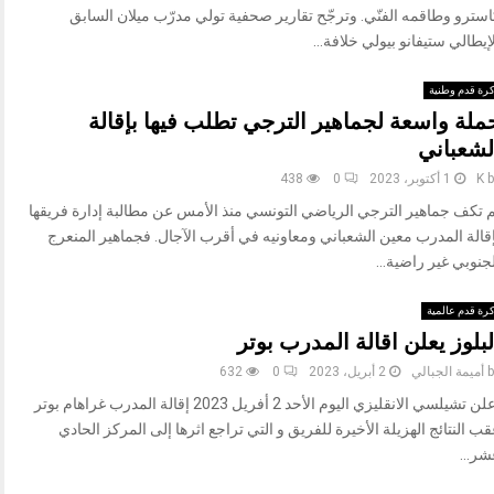
استرو وطاقمه الفنّي. وترجّح تقارير صحفية تولي مدرّب ميلان السابق
إيطالي ستيفانو بيولي خلافة...
رة قدم وطنية
ملة واسعة لجماهير الترجي تطلب فيها بإقالة
لشعباني
b
K
1 أكتوبر، 2023
0
438
م تكف جماهير الترجي الرياضي التونسي منذ الأمس عن مطالبة إدارة فريقها
إقالة المدرب معين الشعباني ومعاونيه في أقرب الآجال. فجماهير المنعرج
جنوبي غير راضية...
رة قدم عالمية
لبلوز يعلن اقالة المدرب بوتر
b
أميمة الجبالي
2 أبريل، 2023
0
632
أعلن تشيلسي الانقليزي اليوم الأحد 2 أفريل 2023 إقالة المدرب غراهام بوتر
ب النتائج الهزيلة الأخيرة للفريق و التي تراجع اثرها إلى المركز الحادي
شر...