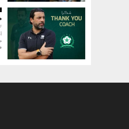
ك
م
y
ط
في