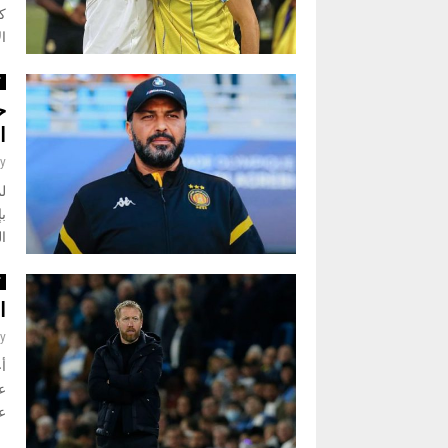
ك
ال
ك
ح
ا
y
ل
ب
ال
ك
ا
y
عق
ع