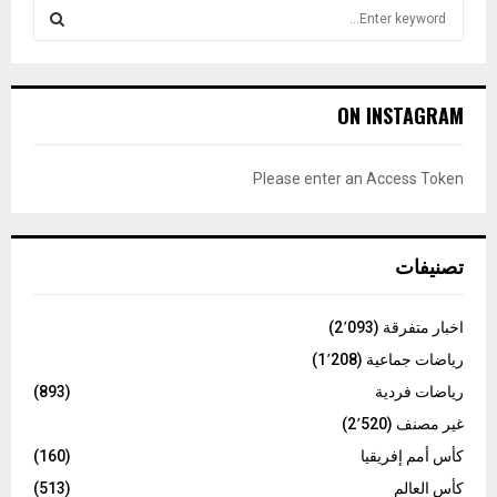
S
e
a
S
r
c
E
ON INSTAGRAM
h
f
A
o
Please enter an Access Token
r
R
:
C
تصنيفات
H
اخبار متفرقة
(2٬093)
رياضات جماعية
(1٬208)
رياضات فردية
(893)
غير مصنف
(2٬520)
كأس أمم إفريقيا
(160)
كأس العالم
(513)