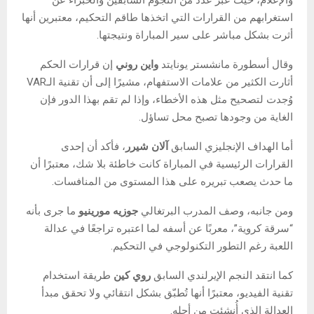
استغرابهم من القرارات التي اتخذها طاقم التحكيم، معتبرين أنها
أثرت بشكل مباشر على سير المباراة ونتيجتها.
وقال أسطورة مانشستر يونايتد
واين روني
إن قرارات الحكم
أثارت الكثير من علامات الاستفهام، مشيرًا إلى أن تقنية الـVAR
وُجدت لتصحيح مثل هذه الأخطاء، وإذا لم تقم بهذا الدور فإن
الغاية من وجودها تصبح محل تساؤل.
أما الهداف الإنجليزي السابق
آلان شيرر
، فأكد أن إحدى
القرارات الرئيسية في المباراة كانت خاطئة بلا شك، معتبرًا أن
ما حدث يصعب تبريره على هذا المستوى من المنافسات.
ومن جانبه، وصف المدرب البرتغالي
جوزيه مورينيو
ما جرى بأنه
“سرقة كروية”، معربًا عن أسفه لما اعتبره تراجعًا في عدالة
اللعبة رغم التطور التكنولوجي في التحكيم.
كما انتقد النجم الإيرلندي السابق
روي كين
طريقة استخدام
تقنية الفيديو، معتبرًا أنها تُطبّق بشكل انتقائي ولا تحقق مبدأ
العدالة الذي أُنشئت من أجله.