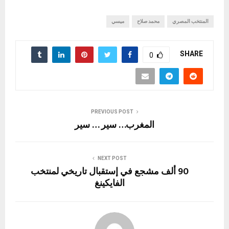
المنتخب المصري
محمد صلاح
ميسي
SHARE
0
PREVIOUS POST
المغرب… سير … سير
NEXT POST
90 ألف مشجع في إستقبال تاريخي لمنتخب
الفايكينغ