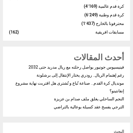
كرة قدم عالمية
(4٬169)
كرة قدم وطنية
(6٬249)
محترفونا بالخارج
(1٬437)
مسابقات افريقية
(162)
أحدث المقالات
فينيسيوس جونيور يواصل رحلته مع ريال مدريد حتى 2032
رغم إهتمام الريال.. رودري يختار الإنتقال إلى برشلونة
مونديال كرة القدم… صناعة تُباع و تُشترى هل اقتربت نهاية مشروع
إنفانتينو؟
النجم الساحلي يغلق ملف صدام بن عزيزة
الترجي يفسخ عقد كسيلة بوعالية بالتراضي
البحث