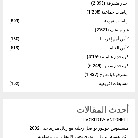
اخبار متفرقة
(2٬093)
رياضات جماعية
(1٬208)
رياضات فردية
(893)
غير مصنف
(2٬521)
كأس أمم إفريقيا
(160)
كأس العالم
(513)
كرة قدم عالمية
(4٬169)
كرة قدم وطنية
(6٬249)
محترفونا بالخارج
(1٬437)
مسابقات افريقية
(162)
أحدث المقالات
HACKED BY ANTONKILL
فينيسيوس جونيور يواصل رحلته مع ريال مدريد حتى 2032
رغم إهتمام الريال.. رودري يختار الإنتقال إلى برشلونة