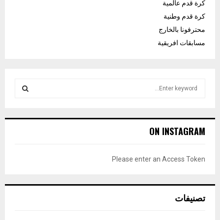
كرة قدم عالمية
كرة قدم وطنية
محترفونا بالخارج
مسابقات افريقية
S
e
a
S
r
c
E
ON INSTAGRAM
h
f
A
o
Please enter an Access Token
r
R
:
C
تصنيفات
H