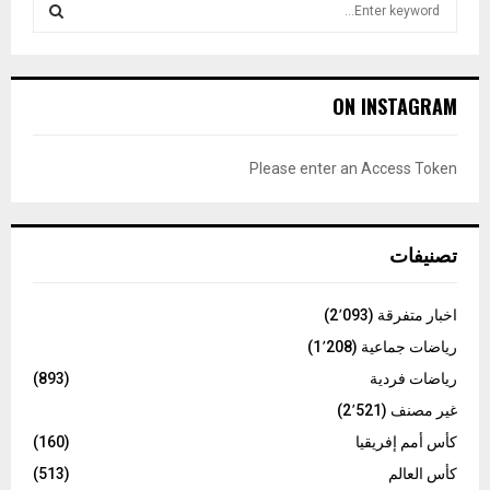
e
a
S
r
c
E
ON INSTAGRAM
h
f
A
o
Please enter an Access Token
r
R
:
C
تصنيفات
H
اخبار متفرقة
(2٬093)
رياضات جماعية
(1٬208)
رياضات فردية
(893)
غير مصنف
(2٬521)
كأس أمم إفريقيا
(160)
كأس العالم
(513)