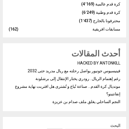
كرة قدم عالمية
(4٬169)
كرة قدم وطنية
(6٬249)
محترفونا بالخارج
(1٬437)
مسابقات افريقية
(162)
أحدث المقالات
HACKED BY ANTONKILL
فينيسيوس جونيور يواصل رحلته مع ريال مدريد حتى 2032
رغم إهتمام الريال.. رودري يختار الإنتقال إلى برشلونة
مونديال كرة القدم… صناعة تُباع و تُشترى هل اقتربت نهاية مشروع
إنفانتينو؟
النجم الساحلي يغلق ملف صدام بن عزيزة
البحث