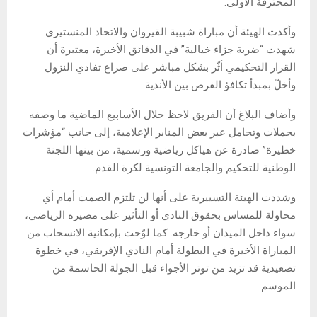
المحترفة الأولى.
وأكدت الهيئة أن مباراة شبيبة القيروان والاتحاد المنستيري
شهدت “ضربة جزاء خيالية” في الدقائق الأخيرة، معتبرة أن
القرار التحكيمي أثّر بشكل مباشر على صراع تفادي النزول
وأخلّ بمبدأ تكافؤ الفرص بين الأندية.
وأضاف البلاغ أن الفريق لاحظ خلال الأسابيع الماضية ما وصفه
بحملات وتحامل عبر بعض المنابر الإعلامية، إلى جانب “مؤشرات
خطيرة” صادرة عن هياكل رياضية ورسمية، من بينها اللجنة
الوطنية للتحكيم والجامعة التونسية لكرة القدم.
وشددت الهيئة التسييرية على أنها لن تلتزم الصمت أمام أي
محاولة للمساس بحقوق النادي أو التأثير على مصيره الرياضي،
سواء داخل الميدان أو خارجه. كما لوّحت بإمكانية الانسحاب من
المباراة الأخيرة في البطولة أمام النادي الإفريقي، في خطوة
تصعيدية قد تزيد من توتر الأجواء قبل الجولة الحاسمة من
الموسم.