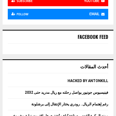
YOUTUBE
SUBSCRIBE
EMAIL
FOLLOW
FACEBOOK FEED
أحدث المقالات
HACKED BY ANTONKILL
فينيسيوس جونيور يواصل رحلته مع ريال مدريد حتى 2032
رغم إهتمام الريال.. رودري يختار الإنتقال إلى برشلونة
مونديال كرة القدم… صناعة تُباع و تُشترى هل اقتربت نهاية مشروع