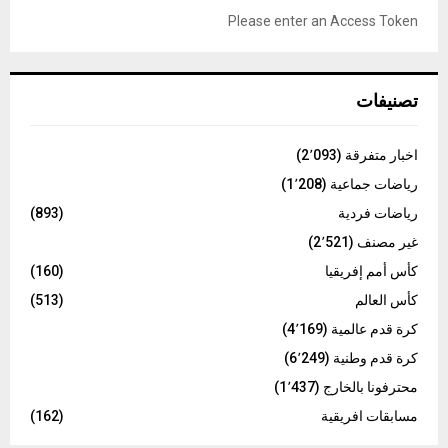
o
Please enter an Access Token
r
R
:
C
تصنيفات
H
اخبار متفرقة
(2٬093)
رياضات جماعية
(1٬208)
رياضات فردية
(893)
غير مصنف
(2٬521)
كأس أمم إفريقيا
(160)
كأس العالم
(513)
كرة قدم عالمية
(4٬169)
كرة قدم وطنية
(6٬249)
محترفونا بالخارج
(1٬437)
مسابقات افريقية
(162)