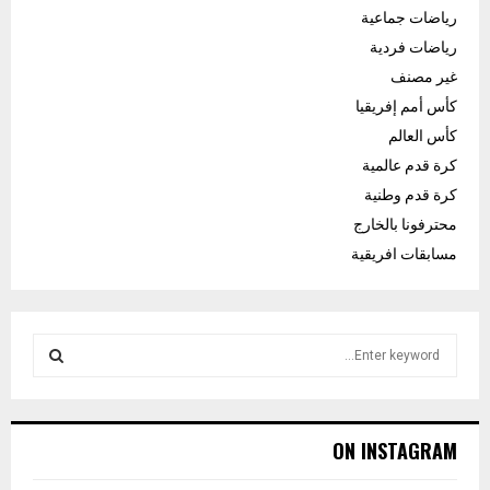
رياضات جماعية
رياضات فردية
غير مصنف
كأس أمم إفريقيا
كأس العالم
كرة قدم عالمية
كرة قدم وطنية
محترفونا بالخارج
مسابقات افريقية
S
e
a
S
r
c
E
ON INSTAGRAM
h
f
A