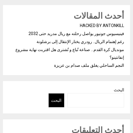
أحدث المقالات
HACKED BY ANTONKILL
فينيسيوس جونيور يواصل رحلته مع ريال مدريد حتى 2032
رغم إهتمام الريال.. رودري يختار الإنتقال إلى برشلونة
مونديال كرة القدم… صناعة تُباع و تُشترى هل اقتربت نهاية مشروع
إنفانتينو؟
النجم الساحلي يغلق ملف صدام بن عزيزة
البحث
البحث
أحدث التعليقات