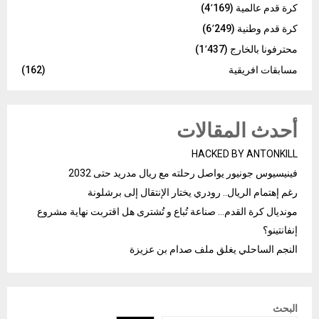
كرة قدم عالمية
(4٬169)
كرة قدم وطنية
(6٬249)
محترفونا بالخارج
(1٬437)
مسابقات افريقية
(162)
أحدث المقالات
HACKED BY ANTONKILL
فينيسيوس جونيور يواصل رحلته مع ريال مدريد حتى 2032
رغم إهتمام الريال.. رودري يختار الإنتقال إلى برشلونة
مونديال كرة القدم… صناعة تُباع و تُشترى هل اقتربت نهاية مشروع
إنفانتينو؟
النجم الساحلي يغلق ملف صدام بن عزيزة
البحث