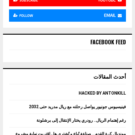
SUBSCRIBE
EMAIL
FOLLOW
FACEBOOK FEED
أحدث المقالات
HACKED BY ANTONKILL
فينيسيوس جونيور يواصل رحلته مع ريال مدريد حتى 2032
رغم إهتمام الريال.. رودري يختار الإنتقال إلى برشلونة
مونديال كرة القدم… صناعة تُباع و تُشترى هل اقتربت نهاية مشروع