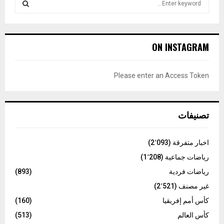
e
a
S
r
c
E
ON INSTAGRAM
h
f
A
o
Please enter an Access Token
r
R
:
C
تصنيفات
H
اخبار متفرقة
(2٬093)
رياضات جماعية
(1٬208)
رياضات فردية
(893)
غير مصنف
(2٬521)
كأس أمم إفريقيا
(160)
كأس العالم
(513)