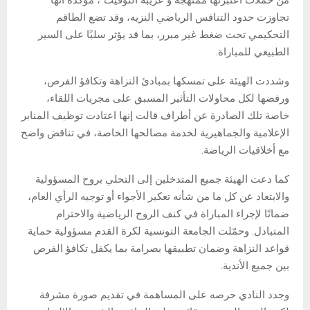
من حملات اعتبرتها ممنهجة و”غريبة التوقيت”، مؤكدة أنها
تجاوزت حدود التنافس الرياضي النزيه، وقد تضع الطاقم
التحكيمي تحت ضغط غير مبرر، بما قد يؤثر سلبًا على السير
الطبيعي للمباراة.
وشددت الهيئة على تمسكها بمبادئ النزاهة وتكافؤ الفرص،
ورفضها لكل محاولات التأثير المسبق على مجريات اللقاء،
خاصة تلك الصادرة عن أطراف قالت إنها اعتادت توظيف المنابر
الإعلامية والجماهيرية لخدمة مصالحها الخاصة، في تناقض واضح
مع أخلاقيات الرياضة.
كما دعت الهيئة جميع المتدخلين إلى التحلي بروح المسؤولية
والابتعاد عن كل ما من شأنه تعكير الأجواء أو توجيه الرأي العام،
ضمانًا لإجراء المباراة في كنف الروح الرياضية والاحترام
المتبادل. وحمّلت الجامعة التونسية لكرة القدم مسؤولية حماية
قواعد النزاهة وضمان تطبيقها بصرامة بما يكفل تكافؤ الفرص
بين جميع الأندية.
وجدد النادي حرصه على المساهمة في تقديم صورة مشرفة