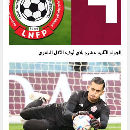
الجولة الثّانية عشرة بلاي أوف: النّقل التلفزي