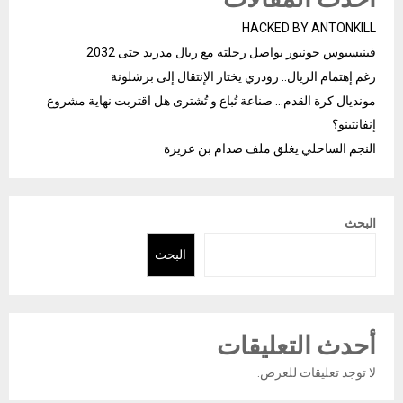
HACKED BY ANTONKILL
فينيسيوس جونيور يواصل رحلته مع ريال مدريد حتى 2032
رغم إهتمام الريال.. رودري يختار الإنتقال إلى برشلونة
مونديال كرة القدم… صناعة تُباع و تُشترى هل اقتربت نهاية مشروع
إنفانتينو؟
النجم الساحلي يغلق ملف صدام بن عزيزة
البحث
البحث
أحدث التعليقات
لا توجد تعليقات للعرض.