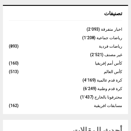
:
C
تصنيفات
H
اخبار متفرقة
(2٬093)
رياضات جماعية
(1٬208)
رياضات فردية
(893)
غير مصنف
(2٬521)
كأس أمم إفريقيا
(160)
كأس العالم
(513)
كرة قدم عالمية
(4٬169)
كرة قدم وطنية
(6٬249)
محترفونا بالخارج
(1٬437)
مسابقات افريقية
(162)
أحدث المقالات