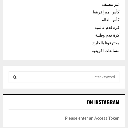
غير مصنف
كأس أمم إفريقيا
كأس العالم
كرة قدم عالمية
كرة قدم وطنية
محترفونا بالخارج
مسابقات افريقية
S
e
a
S
r
c
E
ON INSTAGRAM
h
f
A
o
Please enter an Access Token
r
R