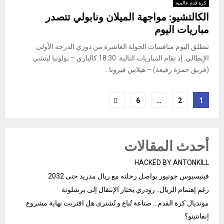
كرة قدم عالمية
الكالتشيو: مواجهة الميلان ونابولي تتصدر
مباريات اليوم
تنطلق اليوم منافسات الجولة العاشرة من دوري الدرجة الأولى
الإيطالي. إذ تقام المباريات التالية: 18:30 كالياري – بولونيا ليتشي
(فريق حمزة رفيعة) – هيلاس فيرونا...
Posts
6
…
2
1
pagination
أحدث المقالات
HACKED BY ANTONKILL
فينيسيوس جونيور يواصل رحلته مع ريال مدريد حتى 2032
رغم إهتمام الريال.. رودري يختار الإنتقال إلى برشلونة
مونديال كرة القدم… صناعة تُباع و تُشترى هل اقتربت نهاية مشروع
إنفانتينو؟