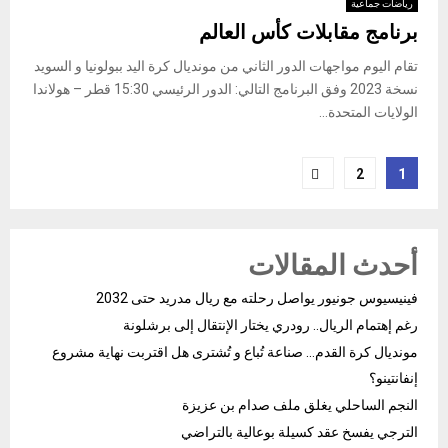
رياضات جماعية
برنامج مقابلات كأس العالم
تقام اليوم مواجهات الدور الثاني من مونديال كرة اليد ببولونيا و السويد
نسخة 2023 وفق البرنامج التالي: الدور الرئيسي 15:30 قطر – هولاندا
الولايات المتحدة...
Posts
2
1
pagination
أحدث المقالات
فينيسيوس جونيور يواصل رحلته مع ريال مدريد حتى 2032
رغم إهتمام الريال.. رودري يختار الإنتقال إلى برشلونة
مونديال كرة القدم… صناعة تُباع و تُشترى هل اقتربت نهاية مشروع
إنفانتينو؟
النجم الساحلي يغلق ملف صدام بن عزيزة
الترجي يفسخ عقد كسيلة بوعالية بالتراضي