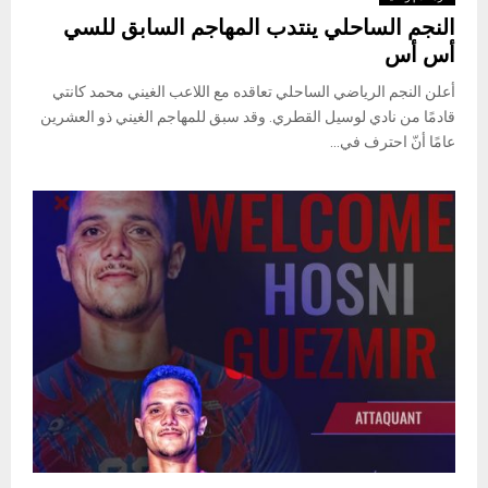
النجم الساحلي ينتدب المهاجم السابق للسي
أس أس
أعلن النجم الرياضي الساحلي تعاقده مع اللاعب الغيني محمد كانتي
قادمًا من نادي لوسيل القطري. وقد سبق للمهاجم الغيني ذو العشرين
عامًا أنّ احترف في...