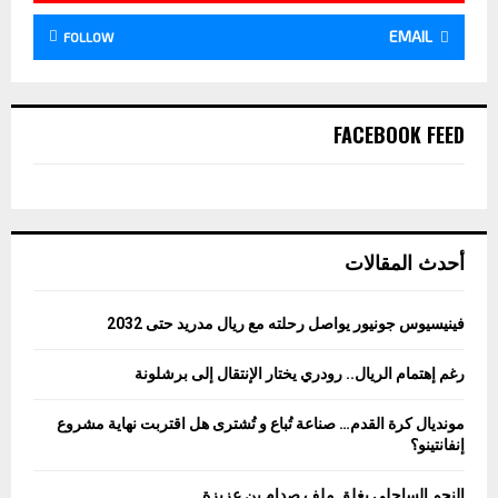
EMAIL
FOLLOW
FACEBOOK FEED
أحدث المقالات
فينيسيوس جونيور يواصل رحلته مع ريال مدريد حتى 2032
رغم إهتمام الريال.. رودري يختار الإنتقال إلى برشلونة
مونديال كرة القدم… صناعة تُباع و تُشترى هل اقتربت نهاية مشروع
إنفانتينو؟
النجم الساحلي يغلق ملف صدام بن عزيزة