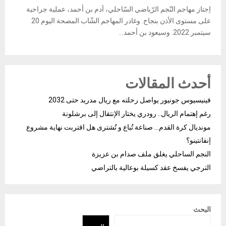
اِجتاز مهاجم النّجم الرّياضي السّاحلي، آدم بن أحمد، عملية جراحية
على مستوى الأذن بنجاح. وغادر المهاجم الشّاب المصحة اليوم 20
سيتمبر 2022. وسيعود بن أحمد...
أحدث المقالات
فينيسيوس جونيور يواصل رحلته مع ريال مدريد حتى 2032
رغم إهتمام الريال.. رودري يختار الإنتقال إلى برشلونة
مونديال كرة القدم… صناعة تُباع و تُشترى هل اقتربت نهاية مشروع
إنفانتينو؟
النجم الساحلي يغلق ملف صدام بن عزيزة
الترجي يفسخ عقد كسيلة بوعالية بالتراضي
البحث