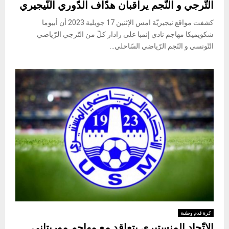
التّرجي و النّجم يراقبان هدّاف الدّوري النّيجيري
كشفت مواقع نيجيريّة امس الإثنين 17 جويلية 2023 أن أبيوما
شكويميكا مهاجم نادي إنمبا على رادار كلّ من التّرجي الرّياضي
التّونسي و النّجم الرّياضي السّاحلي...
كرة قدم وطنية
الإتّحاد المنستيري يتعاقد مع مهاجم موريتاني