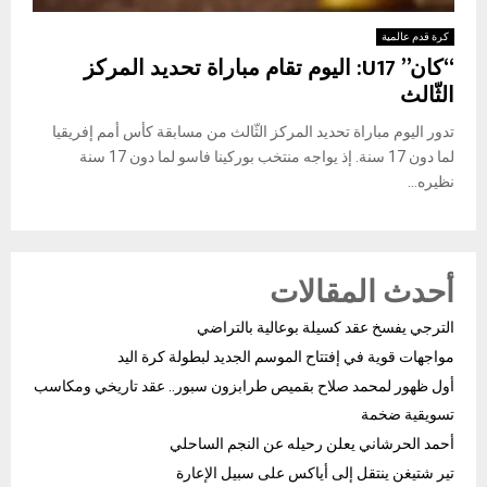
كرة قدم عالمية
“كان” U17: اليوم تقام مباراة تحديد المركز
الثّالث
تدور اليوم مباراة تحديد المركز الثّالث من مسابقة كأس أمم إفريقيا
لما دون 17 سنة. إذ يواجه منتخب بوركينا فاسو لما دون 17 سنة
نظيره...
أحدث المقالات
الترجي يفسخ عقد كسيلة بوعالية بالتراضي
مواجهات قوية في إفتتاح الموسم الجديد لبطولة كرة اليد
أول ظهور لمحمد صلاح بقميص طرابزون سبور.. عقد تاريخي ومكاسب
تسويقية ضخمة
أحمد الحرشاني يعلن رحيله عن النجم الساحلي
تير شتيغن ينتقل إلى أياكس على سبيل الإعارة