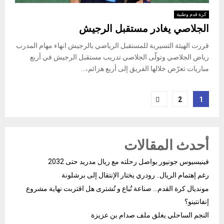
كرة قدم وطنية
الجلاصي يغادر مستقبل الرجيش
قررت الهيئة التسيرية للمستقبل الرياضي بالرجيش انهاء مهام المدرب
رياض الجلاصي وتولّى الجلاصي تدريب مستقبل الرجيش في أربع
مباريات تعرّض خلالها الفريق إلى أربع هزائم،...
Posts
2
1
pagination
أحدث المقالات
فينيسيوس جونيور يواصل رحلته مع ريال مدريد حتى 2032
رغم إهتمام الريال.. رودري يختار الإنتقال إلى برشلونة
مونديال كرة القدم… صناعة تُباع و تُشترى هل اقتربت نهاية مشروع
إنفانتينو؟
النجم الساحلي يغلق ملف صدام بن عزيزة