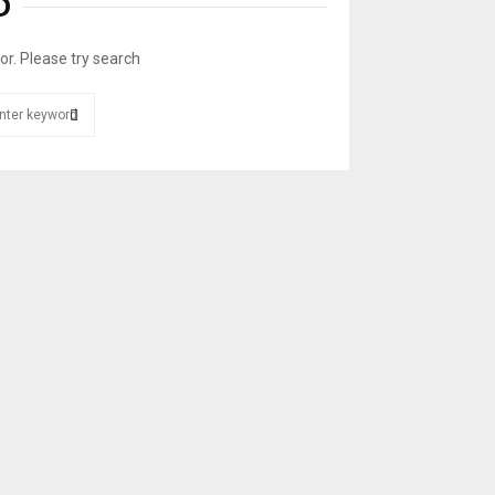
D
or. Please try search.
Search
for:
SEARCH