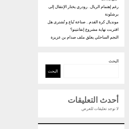
رغم إهتمام الريال.. رودري يختار الإنتقال إلى
برشلونة
مونديال كرة القدم… صناعة تُباع و تُشترى هل
اقتربت نهاية مشروع إنفانتينو؟
النجم الساحلي يغلق ملف صدام بن عزيزة
البحث
البحث
أحدث التعليقات
لا توجد تعليقات للعرض.