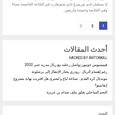
إذ يستقبل نادي نورمبرغ نادي شتوتغارت في السّاعة الخامسة مساءً.
وفي السّابعة وخمسة وأربعين...
Posts
2
1
pagination
أحدث المقالات
HACKED BY ANTONKILL
فينيسيوس جونيور يواصل رحلته مع ريال مدريد حتى 2032
رغم إهتمام الريال.. رودري يختار الإنتقال إلى برشلونة
مونديال كرة القدم… صناعة تُباع و تُشترى هل اقتربت نهاية مشروع
إنفانتينو؟
النجم الساحلي يغلق ملف صدام بن عزيزة
البحث