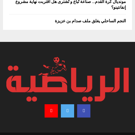
مونديال كرة القدم… صناعة تُباع و تُشترى هل اقتربت نهاية مشروع
إنفانتينو؟
النجم الساحلي يغلق ملف صدام بن عزيزة