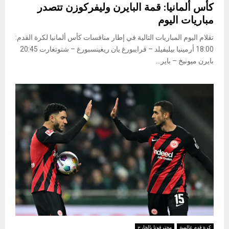
كأس ألمانيا: قمة البايرن وليفركوزن تتصدر
مباريات اليوم
تقلام اليوم المباريات التالية في إطار منافسات كأس ألمانيا لكرة القدم:
18:00 أرمينيا بيليفيلد – فرايبورغ يان ريغينسبورغ – شتوتغارت 20:45
بايرن ميونيخ – باير...
كرة قدم عالمية
محترفونا بالخارج