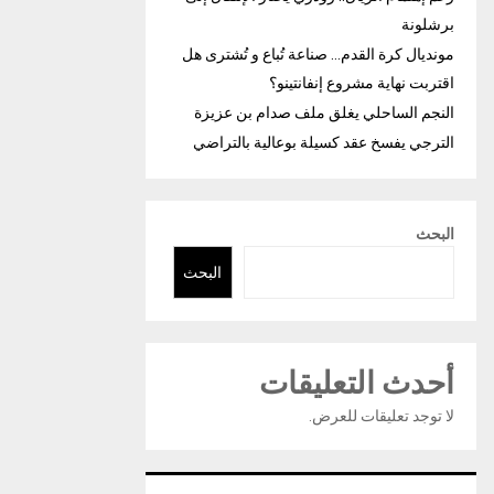
برشلونة
مونديال كرة القدم… صناعة تُباع و تُشترى هل
اقتربت نهاية مشروع إنفانتينو؟
النجم الساحلي يغلق ملف صدام بن عزيزة
الترجي يفسخ عقد كسيلة بوعالية بالتراضي
البحث
البحث
أحدث التعليقات
لا توجد تعليقات للعرض.