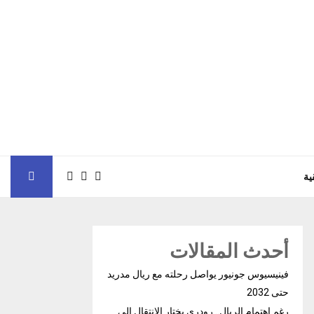
ية
أحدث المقالات
فينيسيوس جونيور يواصل رحلته مع ريال مدريد
حتى 2032
رغم إهتمام الريال.. رودري يختار الإنتقال إلى