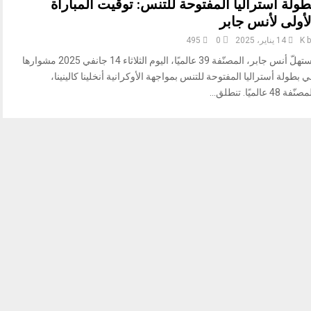
طولة أستراليا المفتوحة للتنس: توقيت المباراة
لأولى لأنس جابر
b
K
14 يناير، 2025
0
495
تستهلّ أنس جابر، المصنّفة 39 عالميًا، اليوم الثلاثاء 14 جانفي 2025 مشوارها
 بطولة أستراليا المفتوحة للتنس بمواجهة الأوكرانية أنخلينا كالينينا،
نّفة 48 عالميًا. تنطلق...