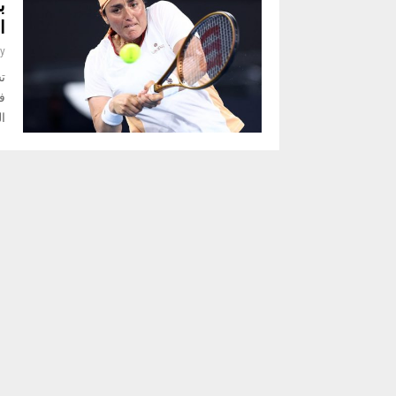
ب
ا
y
في
المص