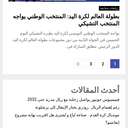
رياضات جماعية
بطولة العالم لكرة اليد: المنتخب الوطني يواجه
المنتخب التشيكي
يواجه المنتخب الوطني التونسي لكرة اليد نظيره التشيكي اليوم
الخميس في الجولة الثانية من دور مجموعات بطولة العالم لكرة اليد،
الدور الرئيس. تنطلق المباراة في...
Posts
3
2
1
pagination
أحدث المقالات
فينيسيوس جونيور يواصل رحلته مع ريال مدريد حتى 2032
رغم إهتمام الريال.. رودري يختار الإنتقال إلى برشلونة
مونديال كرة القدم… صناعة تُباع و تُشترى هل اقتربت نهاية مشروع
إنفانتينو؟