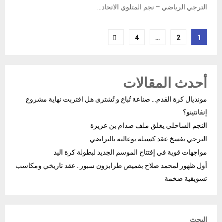
الترجي الرياضي – نجم المتلوي الاتحاد...
Posts
4
…
2
1
pagination
أحدث المقالات
مونديال كرة القدم… صناعة تُباع و تُشترى هل اقتربت نهاية مشروع
إنفانتينو؟
النجم الساحلي يغلق ملف صدام بن عزيزة
الترجي يفسخ عقد كسيلة بوعالية بالتراضي
مواجهات قوية في إفتتاح الموسم الجديد لبطولة كرة اليد
أول ظهور لمحمد صلاح بقميص طرابزون سبور.. عقد تاريخي ومكاسب
تسويقية ضخمة
البحث