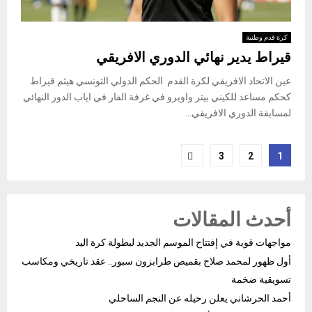
كرة قدم وطنية
قيراط يدير نهائي الدوري الافريقي
عين الاتحاد الافريقي لكرة القدم الحكم الدولي التونسي هيثم قيراط
كحكم مساعد للكيني بيتر واويرو في غرفة الفار في اياب الدور النهائي
لمسابقة الدوري الافريقي...
Posts
3
2
1
pagination
أحدث المقالات
مواجهات قوية في إفتتاح الموسم الجديد لبطولة كرة اليد
أول ظهور لمحمد صلاح بقميص طرابزون سبور.. عقد تاريخي ومكاسب
تسويقية ضخمة
أحمد الحرشاني يعلن رحيله عن النجم الساحلي