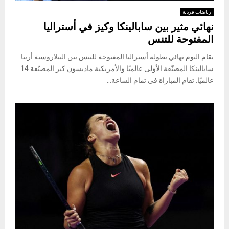
رياضات فردية
نهائي مثير بين سابالينكا وكيز في أستراليا
المفتوحة للتنس
يقام اليوم نهائي بطولة أستراليا المفتوحة للتنس بين البيلاروسية أرينا
سابالينكا المصنّفة الأولى عالميًا والأمريكية ماديسون كيز المصنّفة 14
عالميًا. تقام المباراة في تمام الساعة...