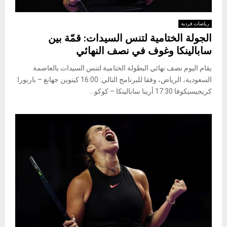
رياضات فردية
الجولة الختامية لتنس السيدات: قمّة بين
سابالينكا وغوف في نصف النهائي
يقام اليوم نصف نهائي البطولة الختامية لتنس السيدات بالعاصمة
السعودية، الرياض، وفقا للبرنامج التالي: 16:00 كينوين جهانغ – باربورا
كريجيسيكوفا 17:30 أرينا سابالينكا – كوكو...