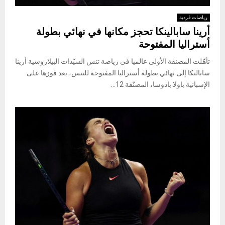
رياضات فردية
أرينا سابالينكا تحجز مكانها في نهائي بطولة
أستراليا المفتوحة
تأهّلت المصنفة الأولى عالميا في رياضة تنس السيّدات البيلاروسية أرينا
سابالنكا إلى نهائي بطولة أستراليا المفتوحة للتنس، بعد فوزها على
الإسبانية باولا بادوسا، المصنّفة 12...