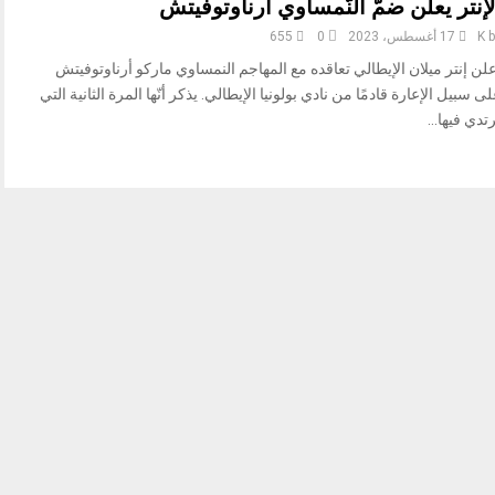
لإنتر يعلن ضمّ النّمساوي أرناوتوفيتش
b
K
17 أغسطس، 2023
0
655
لن إنتر ميلان الإيطالي تعاقده مع المهاجم النمساوي ​ماركو أرناوتوفيتش​
ى سبيل الإعارة قادمًا من نادي بولونيا الإيطالي. يذكر أنّها المرة الثانية التي
تدي فيها...