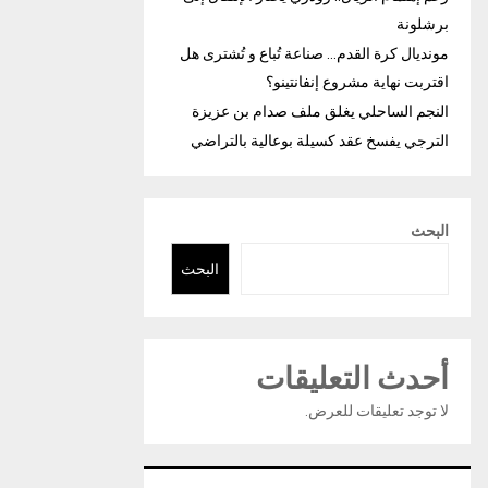
برشلونة
مونديال كرة القدم… صناعة تُباع و تُشترى هل
اقتربت نهاية مشروع إنفانتينو؟
النجم الساحلي يغلق ملف صدام بن عزيزة
الترجي يفسخ عقد كسيلة بوعالية بالتراضي
البحث
البحث
أحدث التعليقات
لا توجد تعليقات للعرض.