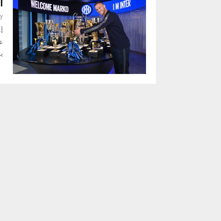
ا
y
أع
عل
ير