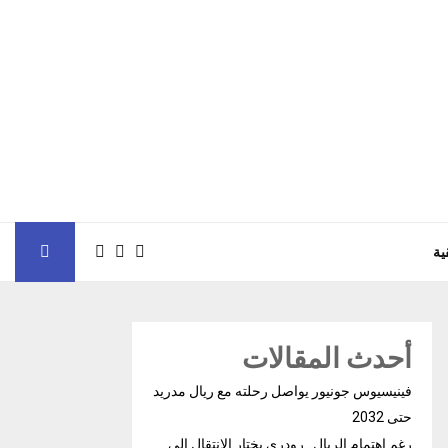
ية
أحدث المقالات
فينيسيوس جونيور يواصل رحلته مع ريال مدريد
حتى 2032
رغم إهتمام الريال.. رودري يختار الإنتقال إلى