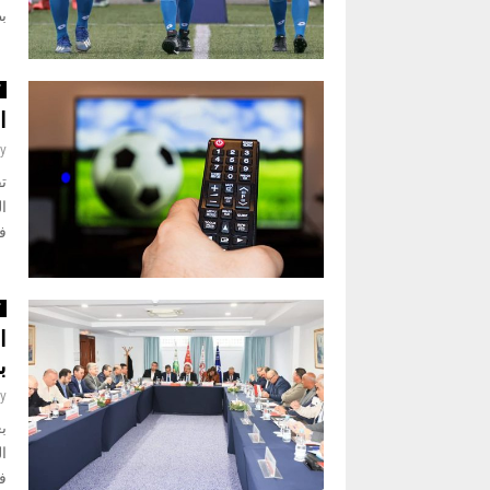
بط
ك
ا
y
تق
فا
ك
ا
ب
y
بع
ا
ف