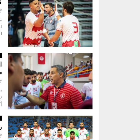
كر
y
ال
لب
ر
ا
ط
y
أك
ك
ر
y