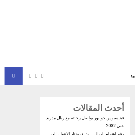
ية
أحدث المقالات
فينيسيوس جونيور يواصل رحلته مع ريال مدريد
حتى 2032
رغم إهتمام الريال.. رودري يختار الإنتقال إلى