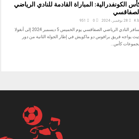
أس الكونفدرالية: المباراة القادمة للنادي الرياضي
لصفاقسي
b
K
28 نوفمبر، 2024
0
951
يسافر النادي الرياضي الصفاقسي يوم الخميس 5 ديسمبر 2024 إلى أنغولا
يث يواجه فريق برافوس دو ماكويش في إطار الجولة الثانية من دور
جموعات كأس...