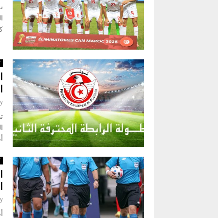
ت
كا
ك
ا
ا
y
تد
ال
أص
ك
ا
ا
y
أص