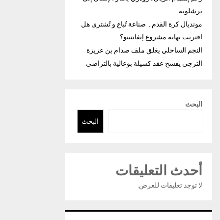
برشلونة
مونديال كرة القدم… صناعة تُباع و تُشترى هل
اقتربت نهاية مشروع إنفانتينو؟
النجم الساحلي يغلق ملف صدام بن عزيزة
الترجي يفسخ عقد كسيلة بوعالية بالتراضي
البحث
البحث
أحدث التعليقات
لا توجد تعليقات للعرض.