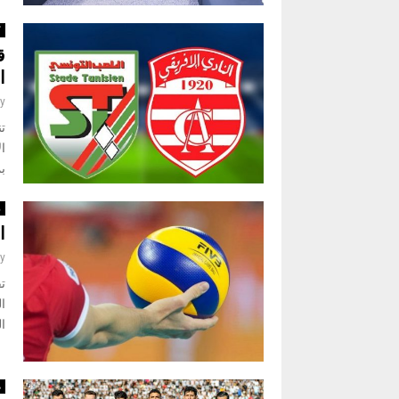
ك
ق
ا
y
تن
ال
بم
ر
ا
y
ال
م