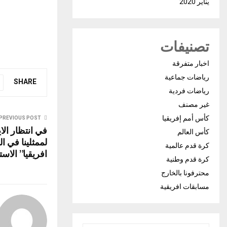
يناير 2020
تصنيفات
اخبار متفرقة
رياضات جماعية
SHARE
رياضات فردية
غير مصنف
كأس أمم إفريقيا
PREVIOUS POST
في انتظار الاي
كأس العالم
لممثلينا في ا
كرة قدم عالمية
افريقيا” الاست
كرة قدم وطنية
محترفونا بالخارج
مسابقات افريقية