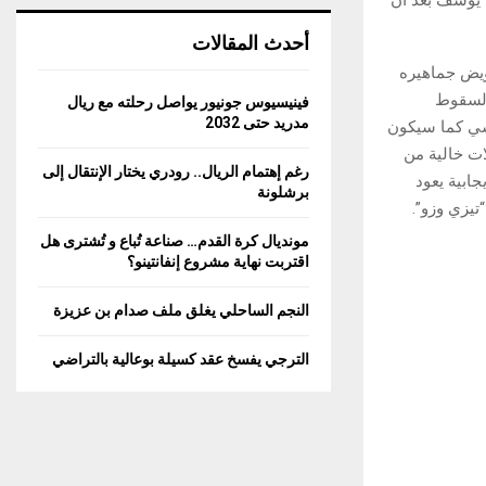
أحدث المقالات
ويض جماهيره
 السقوط
فينيسيوس جونيور يواصل رحلته مع ريال
مدريد حتى 2032
وحيشي كما سيكون
ات خالية من
رغم إهتمام الريال.. رودري يختار الإنتقال إلى
ابية يعود
برشلونة
تيزي وزو”.
مونديال كرة القدم… صناعة تُباع و تُشترى هل
اقتربت نهاية مشروع إنفانتينو؟
النجم الساحلي يغلق ملف صدام بن عزيزة
الترجي يفسخ عقد كسيلة بوعالية بالتراضي