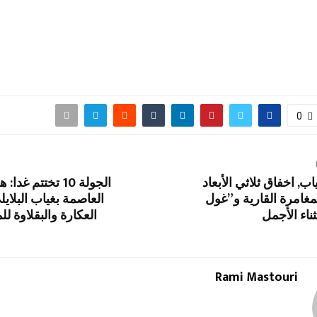
0
اب, اخفاق ثلاثي الأبعاد
الجولة 10 تختتم غ
لمغامرة القارية و”غول
العاصمة بغياب البلاي
ثناء الأجمل
العكارة والبقلاوة 
Rami Mastouri