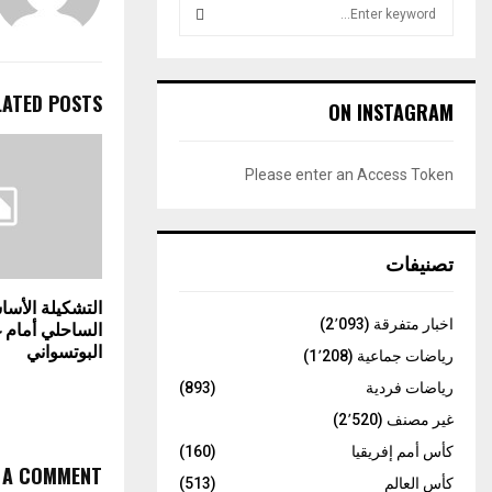
S
e
a
S
r
c
LATED POSTS
E
ON INSTAGRAM
h
f
A
o
Please enter an Access Token
r
R
:
C
تصنيفات
H
التشكيلة الأسا
اخبار متفرقة
(2٬093)
الساحلي أمام 
البوتسواني
رياضات جماعية
(1٬208)
رياضات فردية
(893)
غير مصنف
(2٬520)
كأس أمم إفريقيا
(160)
E A COMMENT
كأس العالم
(513)