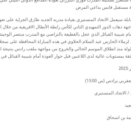
 مستقبل قابس بداعي المرض.
ابلة سيعمل الاتحاد المنستيري بقيادة مدربه الجديد طارق الجراية على تع
جهة ذهاب الدور التمهيدي الثاني لكأس رابطة الأبطال الافريقية من خلال
دوي (3/0) أمام شبيبة القبائل الذي عجل بالقطيعة بالتراضي مع المدرب منتصر ال
لزملاء الحارس عبد السلام الحلاوي في هده المباراة المحافظة على سجل
طولة منذ انطلاق الموسم الحالي والخروج من مواجهة ملعب رادس بنتيجة ايج
ة بمستويات عالية لدى اللاعبين قبل حوار العودة أمام شبيبة القبائل في “
بي برادس (س 15:00)
 / الاتحاد المنستيري
عيد
امة بن اسحاق