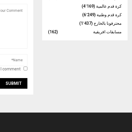
كرة قدم عالمية
(4٬169)
كرة قدم وطنية
(6٬249)
محترفونا بالخارج
(1٬437)
مسابقات افريقية
(162)
 I comment.