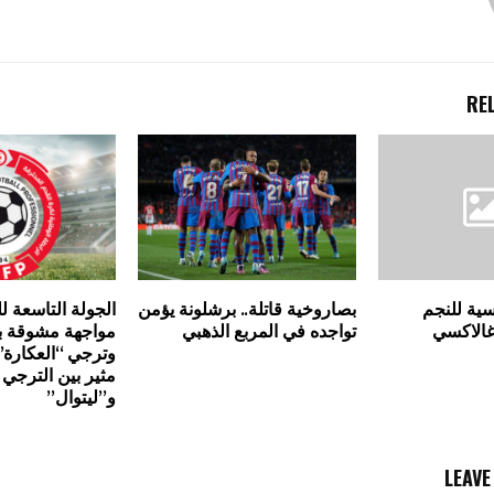
RE
سية للنجم
بصاروخية قاتلة.. برشلونة يؤمن
الجولة التاسعة ل
غالاكسي
تواجده في المربع الذهبي
مواجهة مشوقة بي
وترجي “العكارة”
مثير بين الترجي 
و”ليتوال”
LEAV