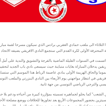
دا الثلاثاء الى ملعب حمادي العقربي برادس الذي سيكون مسرحا لقمة مباري
 المحترفة الأولى لكرة القدم التي ستجمع النادي الافريقي بضيفه الاتحاد 
 اتسمت في السنوات القليلة الماضية بالفرجة والتشويق والندية على أمل أ
ريقين يدخلان المباراة بغايات متباينة حيث سيسعى نادي باب الجديد لتحقيق
عموما والحاق الهزيمة الأولى بنادي عاصمة الرباط هذا الموسم التي ستسا
افريقي في انتظار مواجهتي يوم الأربعاء بين النادي البنزرتي والملعب الت
سي والترجي الرياضي التونسي من جهة ثانية.
الشعب” كما يحلو لجماهيره تسميته بمؤازرة كبيرة من أحباءه ودعم بلا حد
يتزين بحضور المجموعات الأربع بعد تجاوزها للخلافات ووضع مصلحة الأحم
 ستتعزز تشكيلة المدرب فوزي البنزرتي بعودة المدافع الدولي الليبي عل