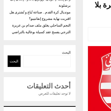
ة بلا
برشلونة
مونديال كرة القدم… صناعة تُباع و تُشترى هل
اقتربت نهاية مشروع إنفانتينو؟
النجم الساحلي يغلق ملف صدام بن عزيزة
الترجي يفسخ عقد كسيلة بوعالية بالتراضي
البحث
البحث
أحدث التعليقات
لا توجد تعليقات للعرض.