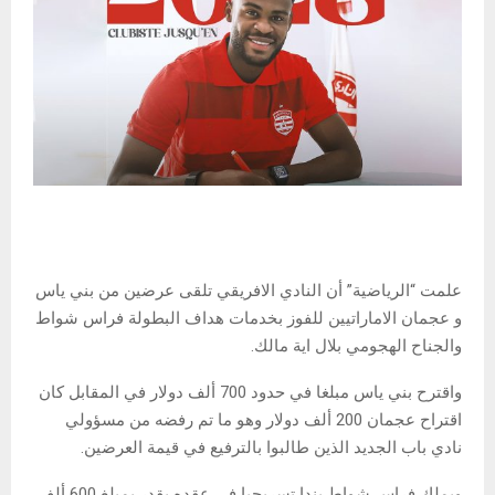
علمت “الرياضية” أن النادي الافريقي تلقى عرضين من بني ياس
و عجمان الاماراتيين للفوز بخدمات هداف البطولة فراس شواط
والجناح الهجومي بلال اية مالك.
واقترح بني ياس مبلغا في حدود 700 ألف دولار في المقابل كان
اقتراح عجمان 200 ألف دولار وهو ما تم رفضه من مسؤولي
نادي باب الجديد الذين طالبوا بالترفيع في قيمة العرضين.
ويملك فراس شواط بندا تسريحيا في عقده يقدر بمبلغ 600 ألف