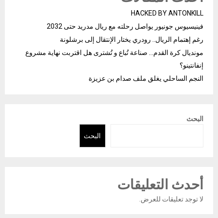
HACKED BY ANTONKILL
فينيسيوس جونيور يواصل رحلته مع ريال مدريد حتى 2032
رغم إهتمام الريال.. رودري يختار الإنتقال إلى برشلونة
مونديال كرة القدم… صناعة تُباع و تُشترى هل اقتربت نهاية مشروع
إنفانتينو؟
النجم الساحلي يغلق ملف صدام بن عزيزة
البحث
البحث
أحدث التعليقات
لا توجد تعليقات للعرض.