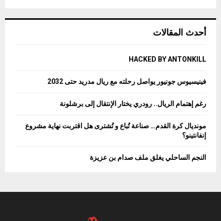
أحدث المقالات
HACKED BY ANTONKILL
فينيسيوس جونيور يواصل رحلته مع ريال مدريد حتى 2032
رغم إهتمام الريال.. رودري يختار الإنتقال إلى برشلونة
مونديال كرة القدم… صناعة تُباع و تُشترى هل اقتربت نهاية مشروع
إنفانتينو؟
النجم الساحلي يغلق ملف صدام بن عزيزة