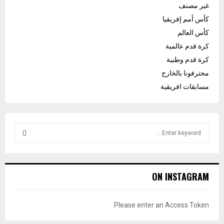
غير مصنف
كأس أمم إفريقيا
كأس العالم
كرة قدم عالمية
كرة قدم وطنية
محترفونا بالخارج
مسابقات افريقية
S
e
a
S
r
c
E
ON INSTAGRAM
h
f
A
o
Please enter an Access Token
r
R
: