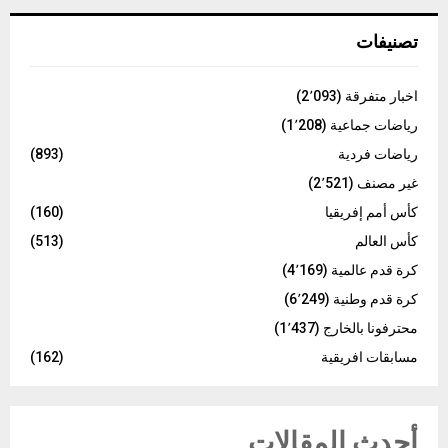
C
تصنيفات
H
اخبار متفرقة
(2٬093)
رياضات جماعية
(1٬208)
رياضات فردية
(893)
غير مصنف
(2٬521)
كأس أمم إفريقيا
(160)
كأس العالم
(513)
كرة قدم عالمية
(4٬169)
كرة قدم وطنية
(6٬249)
محترفونا بالخارج
(1٬437)
مسابقات افريقية
(162)
أحدث المقالات