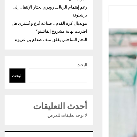
رغم إهتمام الريال.. رودري يختار الإنتقال إلى
برشلونة
مونديال كرة القدم… صناعة تُباع و تُشترى هل
اقتربت نهاية مشروع إنفانتينو؟
النجم الساحلي يغلق ملف صدام بن عزيزة
البحث
البحث
أحدث التعليقات
لا توجد تعليقات للعرض.