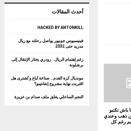
أحدث المقالات
HACKED BY ANTONKILL
فينيسيوس جونيور يواصل رحلته مع ريال
مدريد حتى 2032
رغم إهتمام الريال.. رودري يختار الإنتقال إلى
برشلونة
مونديال كرة القدم… صناعة تُباع و تُشترى هل
اقتربت نهاية مشروع إنفانتينو؟
النجم الساحلي يغلق ملف صدام بن عزيزة
ا باش نكتبو
من ذهب وعندي
هم رغم كل