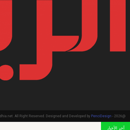
PenciDesign
@2026 - arriadhia.net. All Right Reserved. Designed and Developed by
آخر الأخبار