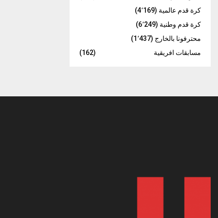
كرة قدم عالمية
(4٬169)
كرة قدم وطنية
(6٬249)
محترفونا بالخارج
(1٬437)
مسابقات افريقية
(162)