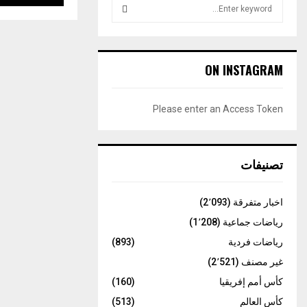
S
e
a
S
r
c
E
ON INSTAGRAM
h
f
A
o
Please enter an Access Token
r
R
:
C
تصنيفات
H
اخبار متفرقة
(2٬093)
رياضات جماعية
(1٬208)
رياضات فردية
(893)
غير مصنف
(2٬521)
كأس أمم إفريقيا
(160)
كأس العالم
(513)