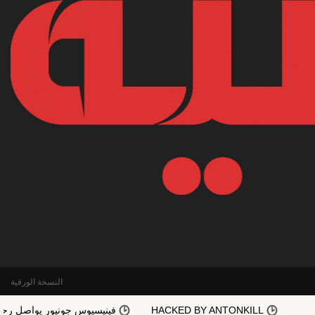
النسخة الورقية
HACKED BY ANTONKILL
فينيسيوس جونيور يواصل رحلته مع ريال مدر