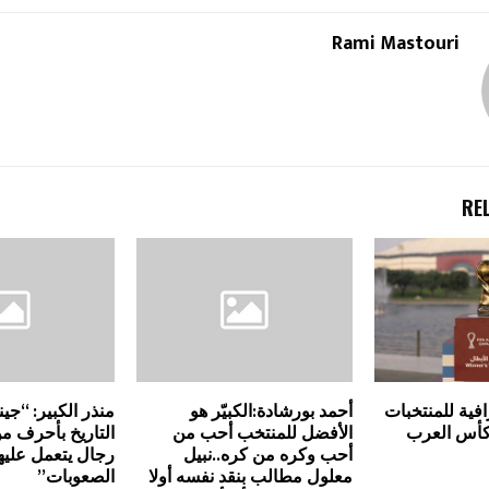
Rami Mastouri
RE
افية للمنتخبات
أحمد بورشادة:الكبيّر هو
منذر الكبير: “جين
كأس العرب
الأفضل للمنتخب أحب من
التاريخ بأحرف 
أحب وكره من كره..نبيل
رجال يتعمل علي
معلول مطالب بنقد نفسه أولا
الصعوبات”