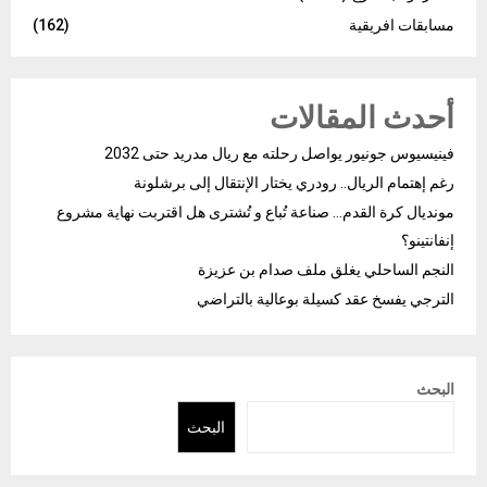
مسابقات افريقية
(162)
أحدث المقالات
فينيسيوس جونيور يواصل رحلته مع ريال مدريد حتى 2032
رغم إهتمام الريال.. رودري يختار الإنتقال إلى برشلونة
مونديال كرة القدم… صناعة تُباع و تُشترى هل اقتربت نهاية مشروع
إنفانتينو؟
النجم الساحلي يغلق ملف صدام بن عزيزة
الترجي يفسخ عقد كسيلة بوعالية بالتراضي
البحث
البحث