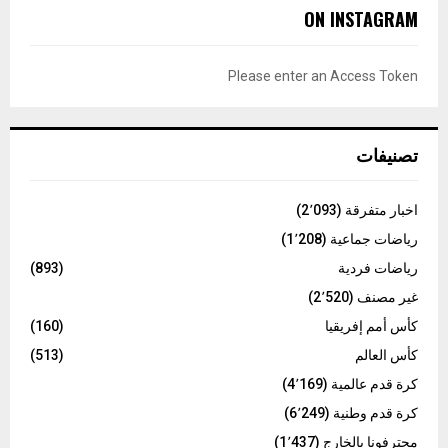
c
E
ON INSTAGRAM
h
f
A
o
Please enter an Access Token
r
R
:
C
تصنيفات
H
اخبار متفرقة
(2٬093)
رياضات جماعية
(1٬208)
رياضات فردية
(893)
غير مصنف
(2٬520)
كأس أمم إفريقيا
(160)
كأس العالم
(513)
كرة قدم عالمية
(4٬169)
كرة قدم وطنية
(6٬249)
محترفونا بالخارج
(1٬437)