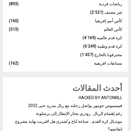
رياضات فردية
(893)
غير مصنف
(2٬521)
كأس أمم إفريقيا
(160)
كأس العالم
(513)
كرة قدم عالمية
(4٬169)
كرة قدم وطنية
(6٬249)
محترفونا بالخارج
(1٬437)
مسابقات افريقية
(162)
أحدث المقالات
HACKED BY ANTONKILL
فينيسيوس جونيور يواصل رحلته مع ريال مدريد حتى 2032
رغم إهتمام الريال.. رودري يختار الإنتقال إلى برشلونة
مونديال كرة القدم… صناعة تُباع و تُشترى هل اقتربت نهاية مشروع
إنفانتينو؟