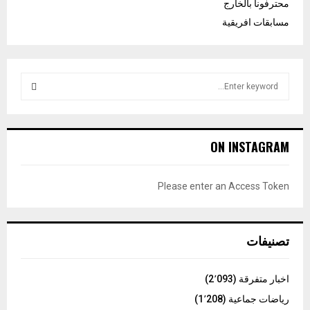
محترفونا بالخارج
مسابقات افريقية
S
e
a
S
r
c
E
ON INSTAGRAM
h
f
A
o
Please enter an Access Token
r
R
:
C
تصنيفات
H
اخبار متفرقة
(2٬093)
رياضات جماعية
(1٬208)