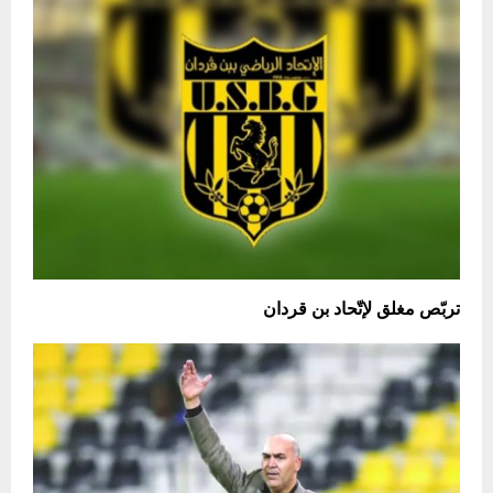
تربّص مغلق لإتّحاد بن قردان