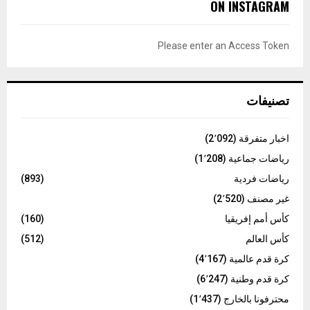
E
ON INSTAGRAM
h
f
A
o
Please enter an Access Token
r
R
:
C
تصنيفات
H
اخبار متفرقة
(2٬092)
رياضات جماعية
(1٬208)
رياضات فردية
(893)
غير مصنف
(2٬520)
كأس أمم إفريقيا
(160)
كأس العالم
(512)
كرة قدم عالمية
(4٬167)
كرة قدم وطنية
(6٬247)
محترفونا بالخارج
(1٬437)