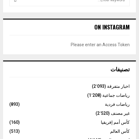
e
a
S
r
c
E
ON INSTAGRAM
h
f
A
o
Please enter an Access Token
r
R
:
C
تصنيفات
H
اخبار متفرقة
(2٬093)
رياضات جماعية
(1٬208)
رياضات فردية
(893)
غير مصنف
(2٬520)
كأس أمم إفريقيا
(160)
كأس العالم
(513)