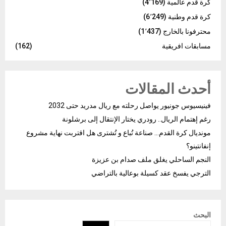
كرة قدم عالمية
(4٬169)
كرة قدم وطنية
(6٬249)
محترفونا بالخارج
(1٬437)
مسابقات افريقية
(162)
أحدث المقالات
فينيسيوس جونيور يواصل رحلته مع ريال مدريد حتى 2032
رغم إهتمام الريال.. رودري يختار الإنتقال إلى برشلونة
مونديال كرة القدم… صناعة تُباع و تُشترى هل اقتربت نهاية مشروع
إنفانتينو؟
النجم الساحلي يغلق ملف صدام بن عزيزة
الترجي يفسخ عقد كسيلة بوعالية بالتراضي
البحث