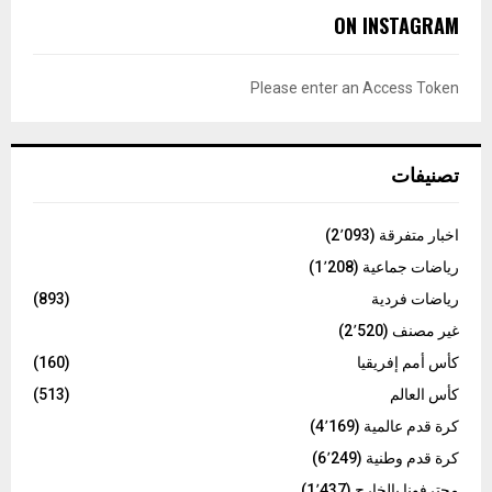
c
E
ON INSTAGRAM
h
f
A
o
Please enter an Access Token
r
R
:
C
تصنيفات
H
اخبار متفرقة
(2٬093)
رياضات جماعية
(1٬208)
رياضات فردية
(893)
غير مصنف
(2٬520)
كأس أمم إفريقيا
(160)
كأس العالم
(513)
كرة قدم عالمية
(4٬169)
كرة قدم وطنية
(6٬249)
محترفونا بالخارج
(1٬437)