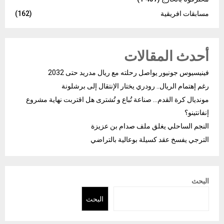
مسابقات افريقية
(162)
أحدث المقالات
فينيسيوس جونيور يواصل رحلته مع ريال مدريد حتى 2032
رغم إهتمام الريال.. رودري يختار الإنتقال إلى برشلونة
مونديال كرة القدم… صناعة تُباع و تُشترى هل اقتربت نهاية مشروع
إنفانتينو؟
النجم الساحلي يغلق ملف صدام بن عزيزة
الترجي يفسخ عقد كسيلة بوعالية بالتراضي
البحث
البحث