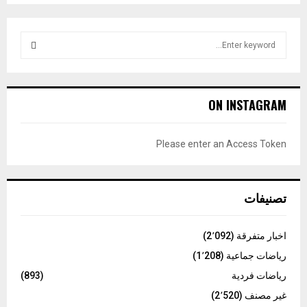
S
e
a
S
r
c
E
ON INSTAGRAM
h
f
A
o
Please enter an Access Token
r
R
:
C
تصنيفات
H
اخبار متفرقة
(2٬092)
رياضات جماعية
(1٬208)
رياضات فردية
(893)
غير مصنف
(2٬520)