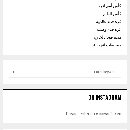
كأس أمم إفريقيا
كأس العالم
كرة قدم عالمية
كرة قدم وطنية
محترفونا بالخارج
مسابقات افريقية
S
e
a
S
r
c
E
ON INSTAGRAM
h
f
A
o
Please enter an Access Token
r
R
: