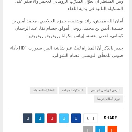
ومن المنتظر أن يعوّل المدرّب الروماني للأحمر والأصفر على
التشكيلة التالية في بداية اللقاء:
أمان الله مميش، رائد بوشنيبة، حمزة الجلاصي، محمد أمين بن
حميدة، أيمن بن محمد، روجي أهولو، حسام تقا، عبد الرحمان
كوناتي، قصي معشة، إبياس مكوانا ورودريغو رودريغيز.
جدير بالذّكر أنّ المباراة تُبثّ عبر شاشة البين سبورت HD1 بأداء
صوتي للمعلّق التونسي عصام الشوالي.
الترجي الرياضي التونسي
التشكيلة المتوقعة
التشكيلة المحتملة
دوري أبطال إفريقيا
SHARE
0