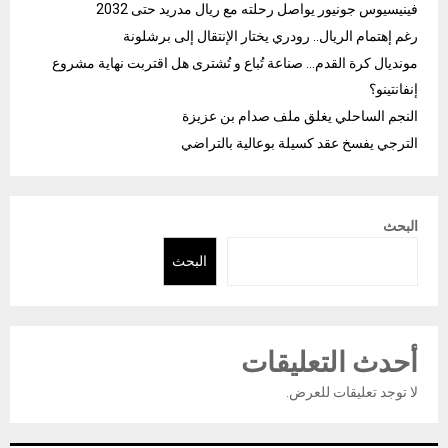
فينيسيوس جونيور يواصل رحلته مع ريال مدريد حتى 2032
رغم إهتمام الريال.. رودري يختار الإنتقال إلى برشلونة
مونديال كرة القدم… صناعة تُباع و تُشترى هل اقتربت نهاية مشروع
إنفانتينو؟
النجم الساحلي يغلق ملف صدام بن عزيزة
الترجي يفسخ عقد كسيلة بوعالية بالتراضي
البحث
البحث
أحدث التعليقات
لا توجد تعليقات للعرض.