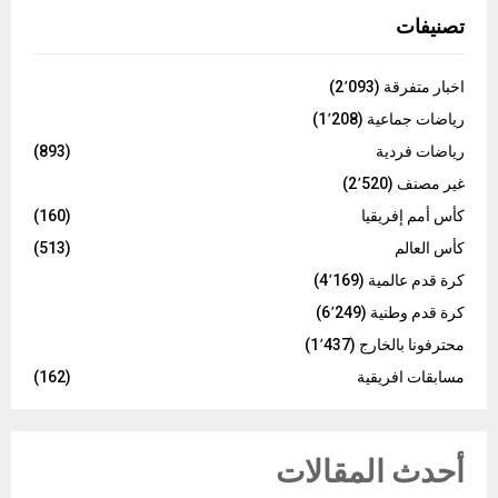
C
تصنيفات
H
اخبار متفرقة
(2٬093)
رياضات جماعية
(1٬208)
رياضات فردية
(893)
غير مصنف
(2٬520)
كأس أمم إفريقيا
(160)
كأس العالم
(513)
كرة قدم عالمية
(4٬169)
كرة قدم وطنية
(6٬249)
محترفونا بالخارج
(1٬437)
مسابقات افريقية
(162)
أحدث المقالات