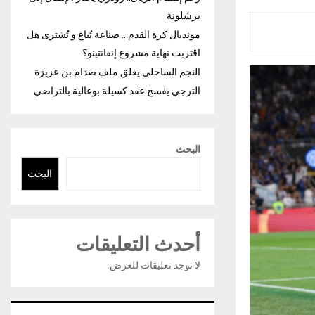
برشلونة
مونديال كرة القدم… صناعة تُباع و تُشترى هل
اقتربت نهاية مشروع إنفانتينو؟
النجم الساحلي يغلق ملف صدام بن عزيزة
الترجي يفسخ عقد كسيلة بوعالية بالتراضي
البحث
البحث
أحدث التعليقات
لا توجد تعليقات للعرض.