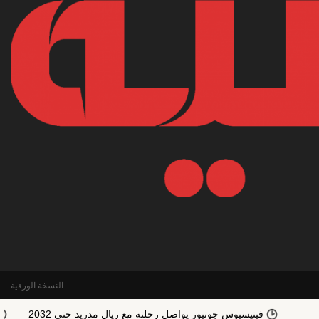
النسخة الورقية
فينيسيوس جونيور يواصل رحلته مع ريال مدريد حتى 2032
رغم إهتمام