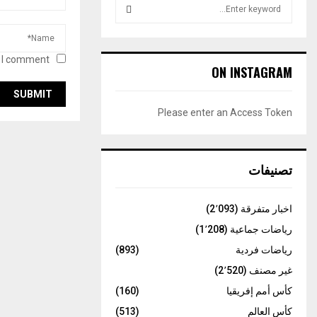
S
e
a
S
r
 I comment.
c
E
ON INSTAGRAM
h
f
A
o
Please enter an Access Token
r
R
:
C
تصنيفات
H
اخبار متفرقة
(2٬093)
رياضات جماعية
(1٬208)
رياضات فردية
(893)
غير مصنف
(2٬520)
كأس أمم إفريقيا
(160)
كأس العالم
(513)