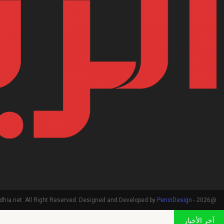
PenciDesign
@2026 - arriadhia.net. All Right Reserved. Designed and Developed by
آخر الأخبار