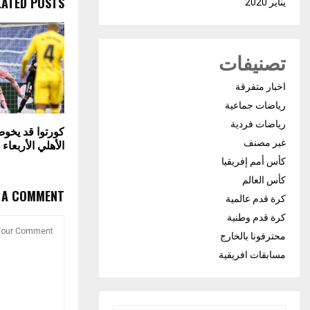
LATED POSTS
يناير 2020
تصنيفات
اخبار متفرقة
رياضات جماعية
رياضات فردية
كورتوا قد يخو
غير مصنف
الأهلي الأربعاء 
كأس أمم إفريقيا
كأس العالم
E A COMMENT
كرة قدم عالمية
كرة قدم وطنية
محترفونا بالخارج
مسابقات افريقية