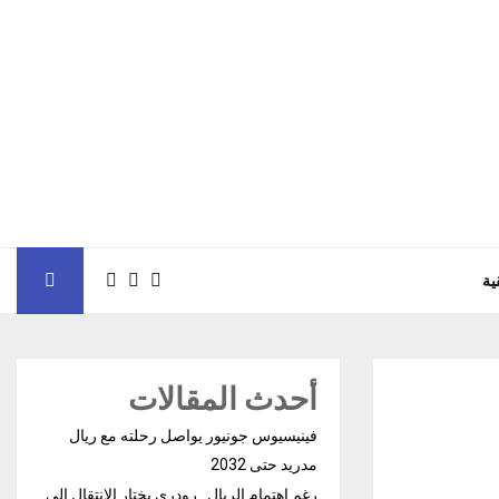
ية
أحدث المقالات
فينيسيوس جونيور يواصل رحلته مع ريال
مدريد حتى 2032
رغم إهتمام الريال.. رودري يختار الإنتقال إلى