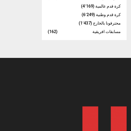
كرة قدم عالمية
(4٬169)
كرة قدم وطنية
(6٬249)
محترفونا بالخارج
(1٬437)
مسابقات افريقية
(162)