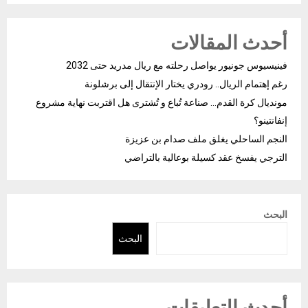
أحدث المقالات
فينيسيوس جونيور يواصل رحلته مع ريال مدريد حتى 2032
رغم إهتمام الريال.. رودري يختار الإنتقال إلى برشلونة
مونديال كرة القدم… صناعة تُباع و تُشترى هل اقتربت نهاية مشروع
إنفانتينو؟
النجم الساحلي يغلق ملف صدام بن عزيزة
الترجي يفسخ عقد كسيلة بوعالية بالتراضي
البحث
البحث