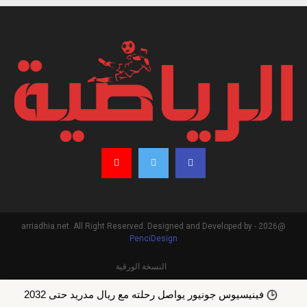
@2026 - arriadhia.net. All Right Reserved. Designed and Developed by
PenciDesign
النسخة الورقية
فينيسيوس جونيور يواصل رحلته مع ريال مدريد حتى 2032
رغم إ