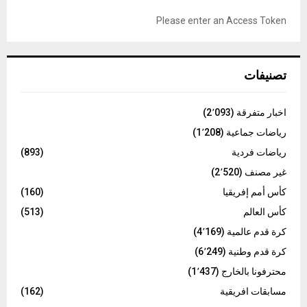
f
A
o
Please enter an Access Token
r
R
:
C
تصنيفات
H
اخبار متفرقة
(2٬093)
رياضات جماعية
(1٬208)
رياضات فردية
(893)
غير مصنف
(2٬520)
كأس أمم إفريقيا
(160)
كأس العالم
(513)
كرة قدم عالمية
(4٬169)
كرة قدم وطنية
(6٬249)
محترفونا بالخارج
(1٬437)
مسابقات افريقية
(162)