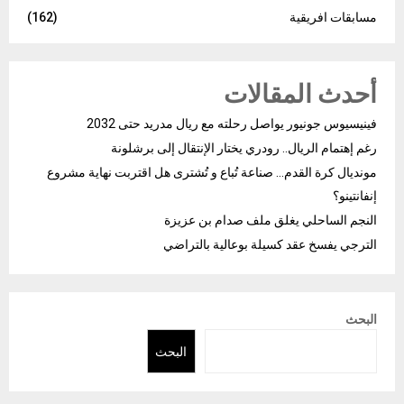
مسابقات افريقية
(162)
أحدث المقالات
فينيسيوس جونيور يواصل رحلته مع ريال مدريد حتى 2032
رغم إهتمام الريال.. رودري يختار الإنتقال إلى برشلونة
مونديال كرة القدم… صناعة تُباع و تُشترى هل اقتربت نهاية مشروع
إنفانتينو؟
النجم الساحلي يغلق ملف صدام بن عزيزة
الترجي يفسخ عقد كسيلة بوعالية بالتراضي
البحث
البحث