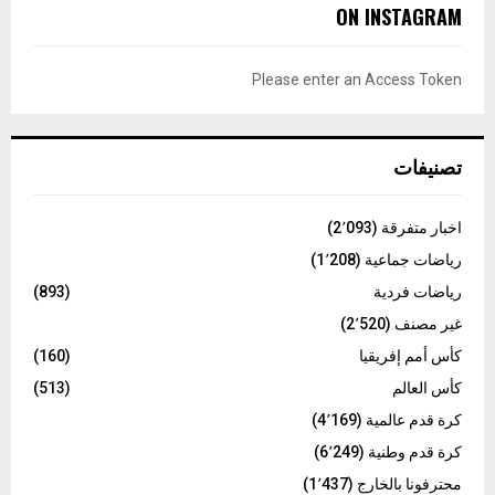
c
E
ON INSTAGRAM
h
f
A
o
Please enter an Access Token
r
R
:
C
تصنيفات
H
اخبار متفرقة
(2٬093)
رياضات جماعية
(1٬208)
رياضات فردية
(893)
غير مصنف
(2٬520)
كأس أمم إفريقيا
(160)
كأس العالم
(513)
كرة قدم عالمية
(4٬169)
كرة قدم وطنية
(6٬249)
محترفونا بالخارج
(1٬437)