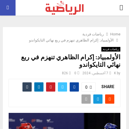
PRIMARY
MENU
Home
رياضات فردية
الأولمبياد: إكرام الظاهري تنهزم في ربع نهائي التايكواندو
رياضات فردية
الأولمبياد: إكرام الظاهري تنهزم في ربع
نهائي التايكواندو
by
K
7 أغسطس، 2024
0
826
SHARE
0