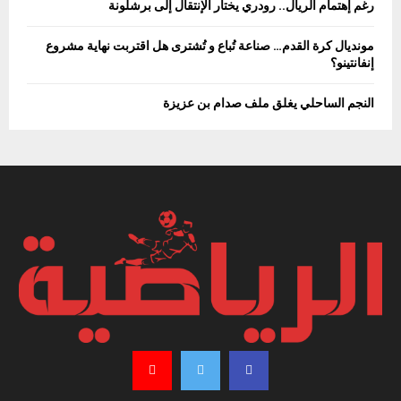
رغم إهتمام الريال.. رودري يختار الإنتقال إلى برشلونة
مونديال كرة القدم… صناعة تُباع و تُشترى هل اقتربت نهاية مشروع
إنفانتينو؟
النجم الساحلي يغلق ملف صدام بن عزيزة