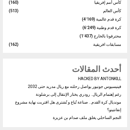
كأس أمم إفريقيا
(160)
كأس العالم
(513)
كرة قدم عالمية
(4٬169)
كرة قدم وطنية
(6٬249)
محترفونا بالخارج
(1٬437)
مسابقات افريقية
(162)
أحدث المقالات
HACKED BY ANTONKILL
فينيسيوس جونيور يواصل رحلته مع ريال مدريد حتى 2032
رغم إهتمام الريال.. رودري يختار الإنتقال إلى برشلونة
مونديال كرة القدم… صناعة تُباع و تُشترى هل اقتربت نهاية مشروع
إنفانتينو؟
النجم الساحلي يغلق ملف صدام بن عزيزة