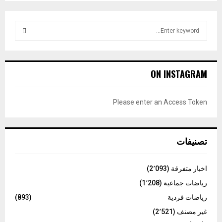
S
e
a
S
r
c
E
ON INSTAGRAM
h
f
A
o
Please enter an Access Token
r
R
:
C
تصنيفات
H
اخبار متفرقة
(2٬093)
رياضات جماعية
(1٬208)
رياضات فردية
(893)
غير مصنف
(2٬521)