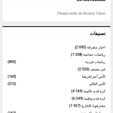
h
f
A
o
Please enter an Access Token
r
R
:
C
تصنيفات
H
اخبار متفرقة
(2٬093)
رياضات جماعية
(1٬208)
رياضات فردية
(893)
غير مصنف
(2٬520)
كأس أمم إفريقيا
(160)
كأس العالم
(513)
كرة قدم عالمية
(4٬169)
كرة قدم وطنية
(6٬249)
محترفونا بالخارج
(1٬437)
مسابقات افريقية
(162)