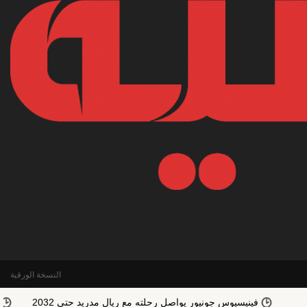
النسخة الورقية
فينيسيوس جونيور يواصل رحلته مع ريال مدريد حتى 2032
رغم إهتمام 