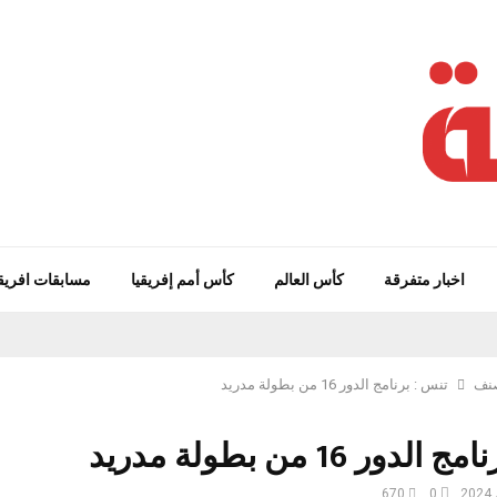
اخبار متفرقة
كأس العالم
كأس أمم إفريقيا
مسابقات افريق
صنف
تنس : برنامج الدور 16 من بطولة مدريد
دور 16 من بطولة مدريد
670
0