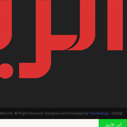
PenciDesign
@2026 - arriadhia.net. All Right Reserved. Designed and Developed by
آخر الأخبار