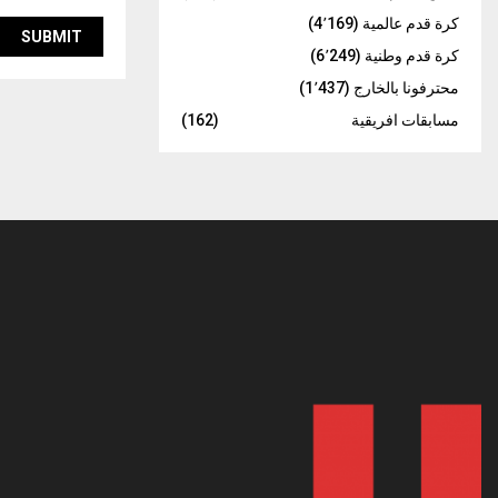
كرة قدم عالمية
(4٬169)
كرة قدم وطنية
(6٬249)
محترفونا بالخارج
(1٬437)
مسابقات افريقية
(162)