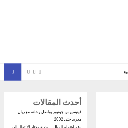
ية
أحدث المقالات
فينيسيوس جونيور يواصل رحلته مع ريال
مدريد حتى 2032
رغم إهتمام الريال.. رودري يختار الإنتقال إلى