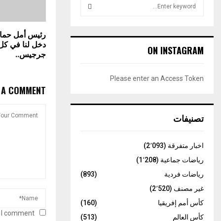
S
e
a
S
r
رئيس أمل حمام
دخل لنا في ك
c
E
ON INSTAGRAM
جرجيس..
h
f
A
o
Please enter an Access Token
r
R
E A COMMENT
:
C
تصنيفات
H
اخبار متفرقة
(2٬093)
رياضات جماعية
(1٬208)
رياضات فردية
(893)
غير مصنف
(2٬520)
كأس أمم إفريقيا
(160)
 I comment.
كأس العالم
(513)