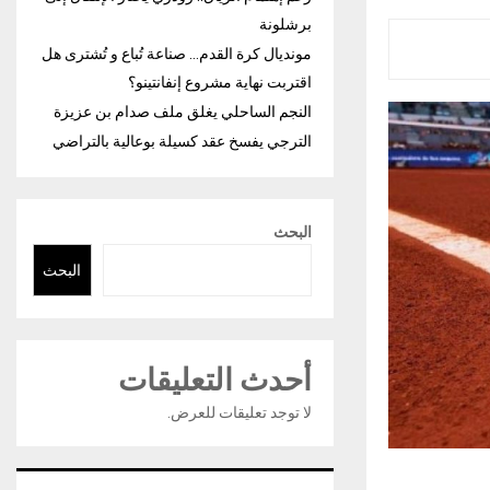
برشلونة
مونديال كرة القدم… صناعة تُباع و تُشترى هل
اقتربت نهاية مشروع إنفانتينو؟
النجم الساحلي يغلق ملف صدام بن عزيزة
الترجي يفسخ عقد كسيلة بوعالية بالتراضي
البحث
البحث
أحدث التعليقات
لا توجد تعليقات للعرض.