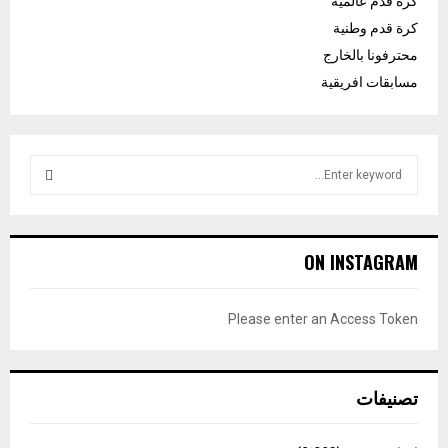
كرة قدم عالمية
كرة قدم وطنية
محترفونا بالخارج
مسابقات افريقية
S
e
a
S
r
c
E
ON INSTAGRAM
h
f
A
o
Please enter an Access Token
r
R
:
C
تصنيفات
H