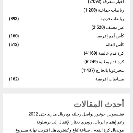
اخبار متفرقة
(2٬093)
رياضات جماعية
(1٬208)
رياضات فردية
(893)
غير مصنف
(2٬520)
كأس أمم إفريقيا
(160)
كأس العالم
(513)
كرة قدم عالمية
(4٬169)
كرة قدم وطنية
(6٬249)
محترفونا بالخارج
(1٬437)
مسابقات افريقية
(162)
أحدث المقالات
فينيسيوس جونيور يواصل رحلته مع ريال مدريد حتى 2032
رغم إهتمام الريال.. رودري يختار الإنتقال إلى برشلونة
مونديال كرة القدم… صناعة تُباع و تُشترى هل اقتربت نهاية مشروع