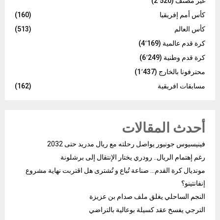
غير مصنف
(2٬520)
كأس أمم إفريقيا
(160)
كأس العالم
(513)
كرة قدم عالمية
(4٬169)
كرة قدم وطنية
(6٬249)
محترفونا بالخارج
(1٬437)
مسابقات افريقية
(162)
أحدث المقالات
فينيسيوس جونيور يواصل رحلته مع ريال مدريد حتى 2032
رغم إهتمام الريال.. رودري يختار الإنتقال إلى برشلونة
مونديال كرة القدم… صناعة تُباع و تُشترى هل اقتربت نهاية مشروع
إنفانتينو؟
النجم الساحلي يغلق ملف صدام بن عزيزة
الترجي يفسخ عقد كسيلة بوعالية بالتراضي