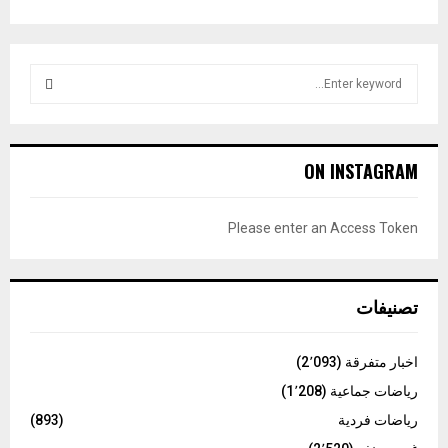
S
e
a
S
r
c
E
ON INSTAGRAM
h
f
A
o
Please enter an Access Token
r
R
:
C
تصنيفات
H
اخبار متفرقة
(2٬093)
رياضات جماعية
(1٬208)
رياضات فردية
(893)