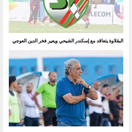
البقلاوة يتعاقد مع إسكندر الشيحي ويعير فخر الدين العوجي