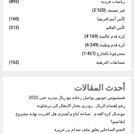
رياضات فردية
(893)
غير مصنف
(2٬520)
كأس أمم إفريقيا
(160)
كأس العالم
(513)
كرة قدم عالمية
(4٬169)
كرة قدم وطنية
(6٬249)
محترفونا بالخارج
(1٬437)
مسابقات افريقية
(162)
أحدث المقالات
فينيسيوس جونيور يواصل رحلته مع ريال مدريد حتى 2032
رغم إهتمام الريال.. رودري يختار الإنتقال إلى برشلونة
مونديال كرة القدم… صناعة تُباع و تُشترى هل اقتربت نهاية مشروع
إنفانتينو؟
النجم الساحلي يغلق ملف صدام بن عزيزة