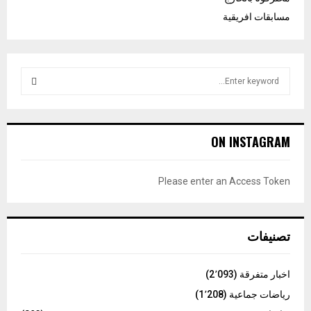
مسابقات افريقية
S
e
a
S
r
c
E
ON INSTAGRAM
h
f
A
o
Please enter an Access Token
r
R
:
C
تصنيفات
H
اخبار متفرقة
(2٬093)
رياضات جماعية
(1٬208)