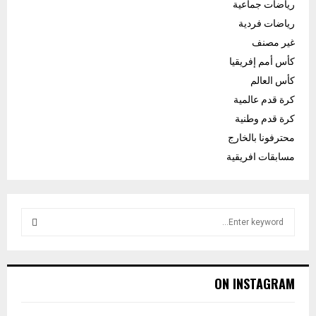
رياضات جماعية
رياضات فردية
غير مصنف
كأس أمم إفريقيا
كأس العالم
كرة قدم عالمية
كرة قدم وطنية
محترفونا بالخارج
مسابقات افريقية
S
e
a
S
r
c
E
ON INSTAGRAM
h
f
A