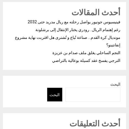
أحدث المقالات
فينيسيوس جونيور يواصل رحلته مع ريال مدريد حتى 2032
رغم إهتمام الريال.. رودري يختار الإنتقال إلى برشلونة
مونديال كرة القدم… صناعة تُباع و تُشترى هل اقتربت نهاية مشروع
إنفانتينو؟
النجم الساحلي يغلق ملف صدام بن عزيزة
الترجي يفسخ عقد كسيلة بوعالية بالتراضي
البحث
البحث
أحدث التعليقات