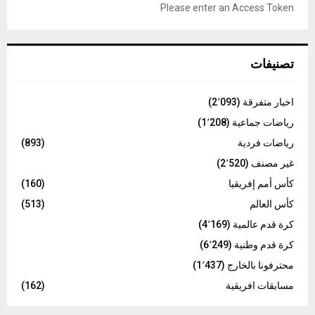
o
Please enter an Access Token
r
R
:
C
تصنيفات
H
اخبار متفرقة
(2٬093)
رياضات جماعية
(1٬208)
رياضات فردية
(893)
غير مصنف
(2٬520)
كأس أمم إفريقيا
(160)
كأس العالم
(513)
كرة قدم عالمية
(4٬169)
كرة قدم وطنية
(6٬249)
محترفونا بالخارج
(1٬437)
مسابقات افريقية
(162)