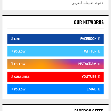
لا توجد تعليقات للعرض.
OUR NETWORKS
FACEBOOK
LIKE
TWITTER
FOLLOW
INSTAGRAM
FOLLOW
YOUTUBE
SUBSCRIBE
EMAIL
FOLLOW
FACEBOOK FEED