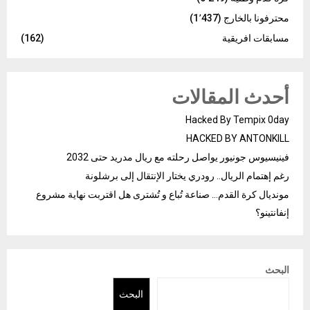
محترفونا بالخارج
(1٬437)
مسابقات افريقية
(162)
أحدث المقالات
Hacked By Tempix 0day
HACKED BY ANTONKILL
فينيسيوس جونيور يواصل رحلته مع ريال مدريد حتى 2032
رغم إهتمام الريال.. رودري يختار الإنتقال إلى برشلونة
مونديال كرة القدم… صناعة تُباع و تُشترى هل اقتربت نهاية مشروع
إنفانتينو؟
البحث
البحث