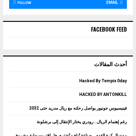
EMAIL
FOLLOW
FACEBOOK FEED
أحدث المقالات
Hacked By Tempix 0day
HACKED BY ANTONKILL
فينيسيوس جونيور يواصل رحلته مع ريال مدريد حتى 2032
رغم إهتمام الريال.. رودري يختار الإنتقال إلى برشلونة
مونديال كرة القدم… صناعة تُباع و تُشترى هل اقتربت نهاية مشروع