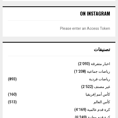
S
r
c
E
ON INSTAGRAM
h
f
A
o
Please enter an Access Token
r
R
:
C
تصنيفات
H
اخبار متفرقة
(2٬093)
رياضات جماعية
(1٬208)
رياضات فردية
(893)
غير مصنف
(2٬522)
كأس أمم إفريقيا
(160)
كأس العالم
(513)
كرة قدم عالمية
(4٬169)
كرة قدم وطنية
(6٬249)