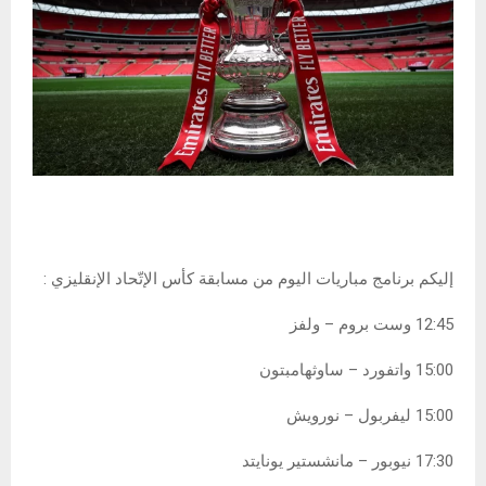
إليكم برنامج مباريات اليوم من مسابقة كأس الإتّحاد الإنقليزي :
12:45 وست بروم – ولفز
15:00 واتفورد – ساوثهامبتون
15:00 ليفربول – نورويش
17:30 نيوبور – مانشستير يونايتد