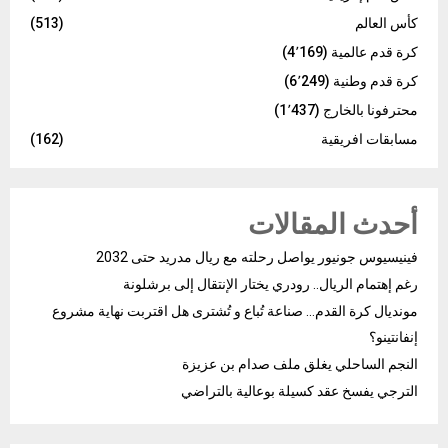
كأس العالم
(513)
كرة قدم عالمية
(4٬169)
كرة قدم وطنية
(6٬249)
محترفونا بالخارج
(1٬437)
مسابقات افريقية
(162)
أحدث المقالات
فينيسيوس جونيور يواصل رحلته مع ريال مدريد حتى 2032
رغم إهتمام الريال.. رودري يختار الإنتقال إلى برشلونة
مونديال كرة القدم… صناعة تُباع و تُشترى هل اقتربت نهاية مشروع
إنفانتينو؟
النجم الساحلي يغلق ملف صدام بن عزيزة
الترجي يفسخ عقد كسيلة بوعالية بالتراضي