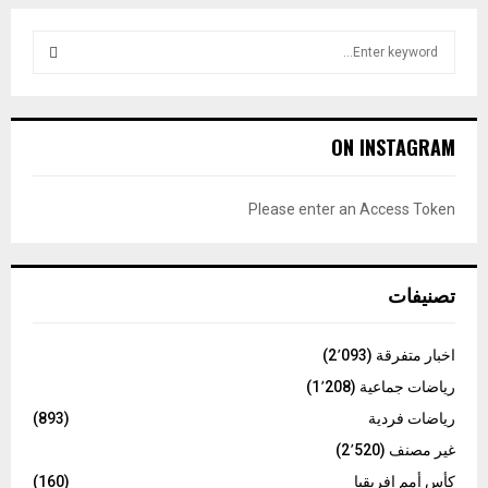
S
e
a
S
r
c
E
ON INSTAGRAM
h
f
A
o
Please enter an Access Token
r
R
:
C
تصنيفات
H
اخبار متفرقة
(2٬093)
رياضات جماعية
(1٬208)
رياضات فردية
(893)
غير مصنف
(2٬520)
كأس أمم إفريقيا
(160)