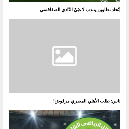
اِتّحاد تطاوين ينتدب لاعبَيْ النّادي الصفاقسي
تاس: طلب الأهلي المصري مرفوض!