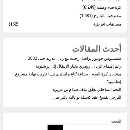
كرة قدم وطنية
(6٬249)
محترفونا بالخارج
(1٬437)
مسابقات افريقية
(162)
أحدث المقالات
فينيسيوس جونيور يواصل رحلته مع ريال مدريد حتى 2032
رغم إهتمام الريال.. رودري يختار الإنتقال إلى برشلونة
مونديال كرة القدم… صناعة تُباع و تُشترى هل اقتربت نهاية مشروع
إنفانتينو؟
النجم الساحلي يغلق ملف صدام بن عزيزة
الترجي يفسخ عقد كسيلة بوعالية بالتراضي
البحث