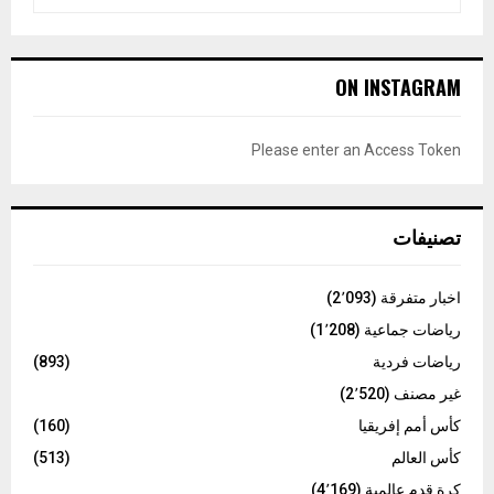
e
a
S
r
c
E
ON INSTAGRAM
h
f
A
o
Please enter an Access Token
r
R
:
C
تصنيفات
H
اخبار متفرقة
(2٬093)
رياضات جماعية
(1٬208)
رياضات فردية
(893)
غير مصنف
(2٬520)
كأس أمم إفريقيا
(160)
كأس العالم
(513)
كرة قدم عالمية
(4٬169)