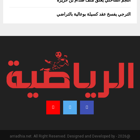
النجم الساحلي يغلق ملف صدام بن عزيزة
الترجي يفسخ عقد كسيلة بوعالية بالتراضي
@2026 - arriadhia.net. All Right Reserved. Designed and Developed by