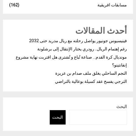
مسابقات افريقية
(162)
أحدث المقالات
فينيسيوس جونيور يواصل رحلته مع ريال مدريد حتى 2032
رغم إهتمام الريال.. رودري يختار الإنتقال إلى برشلونة
مونديال كرة القدم… صناعة تُباع و تُشترى هل اقتربت نهاية مشروع
إنفانتينو؟
النجم الساحلي يغلق ملف صدام بن عزيزة
الترجي يفسخ عقد كسيلة بوعالية بالتراضي
البحث
البحث