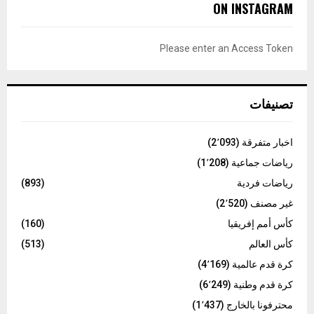
E
ON INSTAGRAM
h
f
A
o
Please enter an Access Token
r
R
:
C
تصنيفات
H
اخبار متفرقة
(2٬093)
رياضات جماعية
(1٬208)
رياضات فردية
(893)
غير مصنف
(2٬520)
كأس أمم إفريقيا
(160)
كأس العالم
(513)
كرة قدم عالمية
(4٬169)
كرة قدم وطنية
(6٬249)
محترفونا بالخارج
(1٬437)