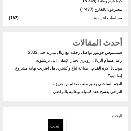
كرة قدم وطنية
(6٬249)
محترفونا بالخارج
(1٬437)
مسابقات افريقية
(162)
أحدث المقالات
فينيسيوس جونيور يواصل رحلته مع ريال مدريد حتى 2032
رغم إهتمام الريال.. رودري يختار الإنتقال إلى برشلونة
مونديال كرة القدم… صناعة تُباع و تُشترى هل اقتربت نهاية مشروع
إنفانتينو؟
النجم الساحلي يغلق ملف صدام بن عزيزة
الترجي يفسخ عقد كسيلة بوعالية بالتراضي
البحث
البحث