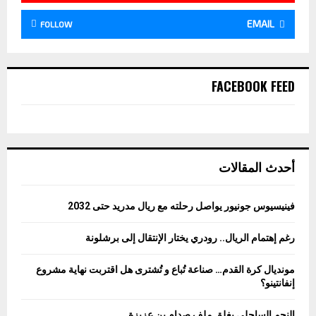
EMAIL
FOLLOW
FACEBOOK FEED
أحدث المقالات
فينيسيوس جونيور يواصل رحلته مع ريال مدريد حتى 2032
رغم إهتمام الريال.. رودري يختار الإنتقال إلى برشلونة
مونديال كرة القدم… صناعة تُباع و تُشترى هل اقتربت نهاية مشروع
إنفانتينو؟
النجم الساحلي يغلق ملف صدام بن عزيزة