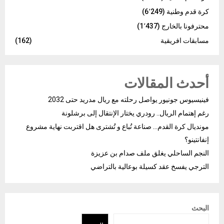
كرة قدم وطنية
(6٬249)
محترفونا بالخارج
(1٬437)
مسابقات افريقية
(162)
أحدث المقالات
فينيسيوس جونيور يواصل رحلته مع ريال مدريد حتى 2032
رغم إهتمام الريال.. رودري يختار الإنتقال إلى برشلونة
مونديال كرة القدم… صناعة تُباع و تُشترى هل اقتربت نهاية مشروع
إنفانتينو؟
النجم الساحلي يغلق ملف صدام بن عزيزة
الترجي يفسخ عقد كسيلة بوعالية بالتراضي
البحث