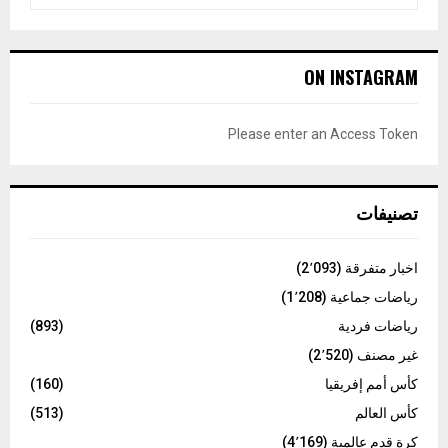
e
a
S
r
c
E
ON INSTAGRAM
h
f
A
o
Please enter an Access Token
r
R
:
C
تصنيفات
H
اخبار متفرقة
(2٬093)
رياضات جماعية
(1٬208)
رياضات فردية
(893)
غير مصنف
(2٬520)
كأس أمم إفريقيا
(160)
كأس العالم
(513)
كرة قدم عالمية
(4٬169)