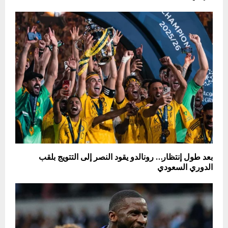
بعد طول إنتظار… رونالدو يقود النصر إلى التتويج بلقب
الدوري السعودي